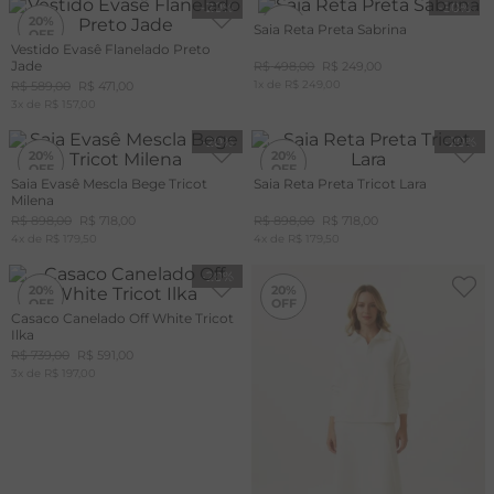
-
20%
-
50%
20%
50%
Saia Reta Preta Sabrina
Vestido Evasê Flanelado Preto
Jade
R$
498
,
00
R$
249
,
00
+20%
OFF
1
x de
R$
249
,
00
R$
589
,
00
R$
471
,
00
CUPOM
3
x de
R$
157
,
00
MAIS20
-
20%
-
20%
20%
20%
Saia Evasê Mescla Bege Tricot
Saia Reta Preta Tricot Lara
Milena
R$
898
,
00
R$
718
,
00
R$
898
,
00
R$
718
,
00
4
x de
R$
179
,
50
4
x de
R$
179
,
50
-
20%
-
20%
20%
20%
Casaco Canelado Off White Tricot
Ilka
R$
739
,
00
R$
591
,
00
3
x de
R$
197
,
00