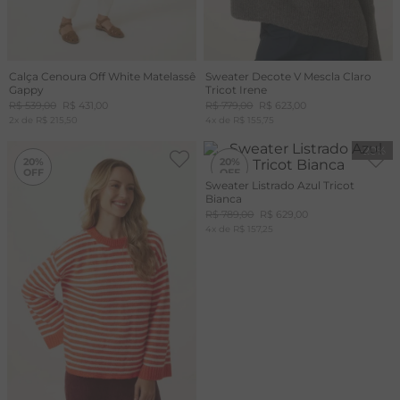
Calça Cenoura Off White Matelassê
Sweater Decote V Mescla Claro
Gappy
Tricot Irene
R$
539
,
00
R$
431
,
00
R$
779
,
00
R$
623
,
00
2
x de
R$
215
,
50
4
x de
R$
155
,
75
-
20%
-
20%
20%
20%
Sweater Listrado Azul Tricot
Bianca
R$
789
,
00
R$
629
,
00
4
x de
R$
157
,
25