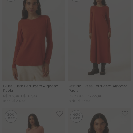
Blusa Justa Ferrugem Algodão
Vestido Evasê Ferrugem Algodão
Paola
Paola
R$
289
,
00
R$
202
,
00
R$
398
,
00
R$
279
,
00
1
x de
R$
202
,
00
1
x de
R$
279
,
00
-
30%
-
40%
30%
40%