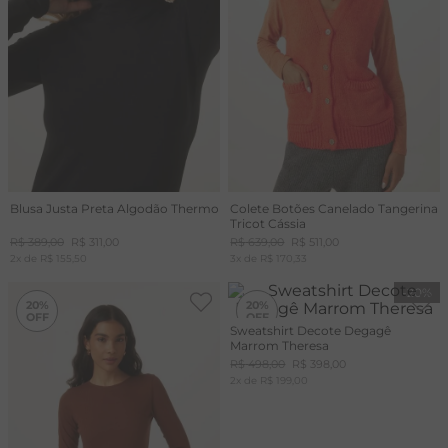
Blusa Justa Preta Algodão Thermo
Colete Botões Canelado Tangerina
Tricot Cássia
R$
389
,
00
R$
311
,
00
R$
639
,
00
R$
511
,
00
2
x de
R$
155
,
50
3
x de
R$
170
,
33
-
20%
-
20%
20%
20%
Sweatshirt Decote Degagê
Marrom Theresa
R$
498
,
00
R$
398
,
00
2
x de
R$
199
,
00