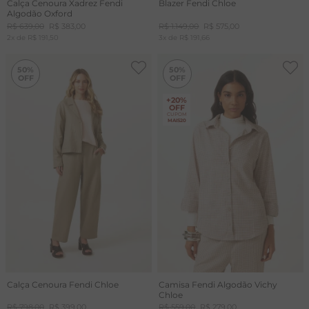
Calça Cenoura Xadrez Fendi
Blazer Fendi Chloe
Algodão Oxford
R$
639
,
00
R$
383
,
00
R$
1
.
149
,
00
R$
575
,
00
2
x de
R$
191
,
50
3
x de
R$
191
,
66
-
50%
-
50%
50%
50%
+20%
OFF
CUPOM
MAIS20
Calça Cenoura Fendi Chloe
Camisa Fendi Algodão Vichy
Chloe
R$
798
,
00
R$
399
,
00
R$
559
,
00
R$
279
,
00