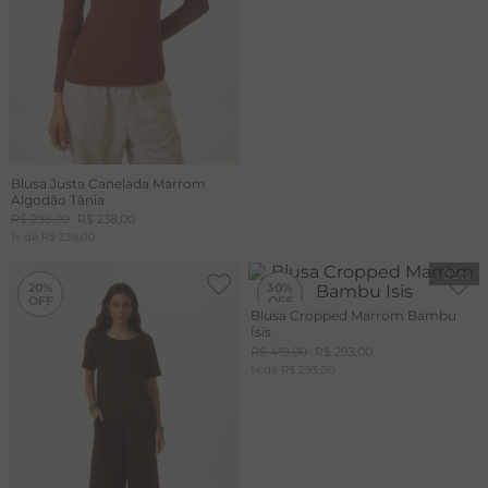
Blusa Justa Canelada Marrom
Algodão Tânia
R$
298
,
00
R$
238
,
00
1
x de
R$
238
,
00
-
20%
-
30%
20%
30%
Blusa Cropped Marrom Bambu
Isis
R$
419
,
00
R$
293
,
00
1
x de
R$
293
,
00