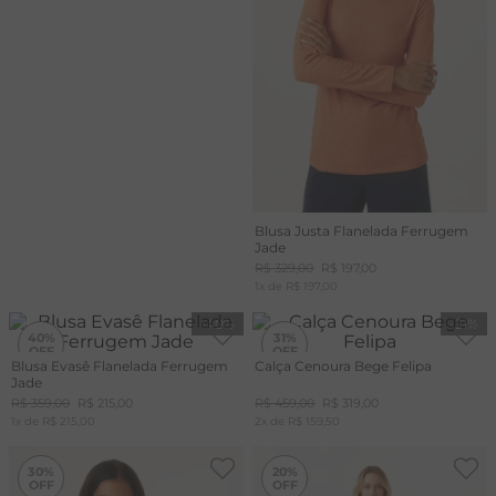
Blusa Justa Flanelada Ferrugem
Jade
R$
329
,
00
R$
197
,
00
1
x de
R$
197
,
00
-
40%
-
31%
40%
31%
Blusa Evasê Flanelada Ferrugem
Calça Cenoura Bege Felipa
Jade
R$
359
,
00
R$
215
,
00
R$
459
,
00
R$
319
,
00
1
x de
R$
215
,
00
2
x de
R$
159
,
50
-
30%
-
20%
30%
20%