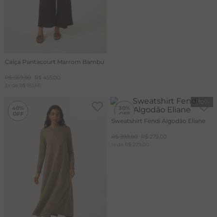
Calça Pantacourt Marrom Bambu
R$
569
,
00
R$
455
,
00
3
x de
R$
151
,
66
-
40%
-
30%
40%
30%
Sweatshirt Fendi Algodão Eliane
R$
398
,
00
R$
279
,
00
1
x de
R$
279
,
00