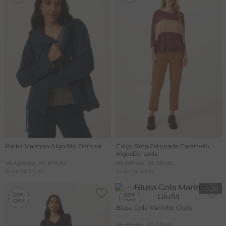
Parka Marinho Algodão Danusa
Calça Reta Estonada Caramelo
Algodão Leda
R$
1
.
259
,
00
R$
879
,
00
R$
689
,
00
R$
551
,
00
5
x de
R$
175
,
80
3
x de
R$
183
,
66
-
30%
-
50%
30%
50%
Blusa Gola Marinho Giulia
R$
479
,
00
R$
239
,
00