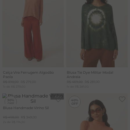
Calça Vira Ferrugem Algodão
Blusa Tie Dye Militar Modal
Paola
Andreia
R$
398
,
00
R$
279
,
00
R$
469
,
00
R$
281
,
00
1
x de
R$
279
,
00
1
x de
R$
281
,
00
-
30%
-
40%
30%
40%
Blusa Handmade Vinho Sil
R$
498
,
00
R$
349
,
00
2
x de
R$
174
,
50