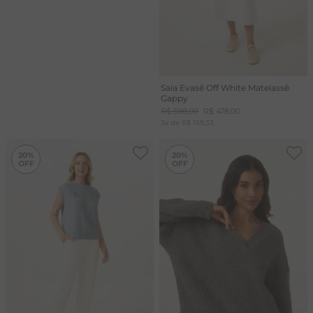
Saia Evasê Off White Matelassê
Gappy
R$
598
,
00
R$
478
,
00
3
x de
R$
159
,
33
-
20%
-
20%
20%
20%