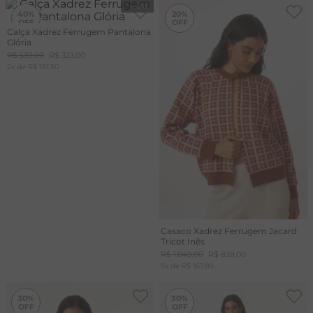
-
40%
-
20%
40%
20%
Calça Xadrez Ferrugem Pantalona
Glória
R$
539
,
00
R$
323
,
00
2
x de
R$
161
,
50
Casaco Xadrez Ferrugem Jacard
Tricot Inês
R$
1
.
049
,
00
R$
839
,
00
5
x de
R$
167
,
80
-
30%
-
30%
30%
30%