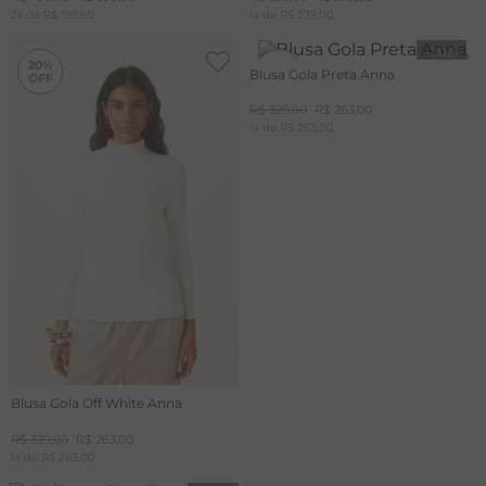
2
x de
R$
199
,
50
1
x de
R$
279
,
00
-
20%
-
20%
20%
20%
Blusa Gola Preta Anna
R$
329
,
00
R$
263
,
00
1
x de
R$
263
,
00
Blusa Gola Off White Anna
R$
329
,
00
R$
263
,
00
1
x de
R$
263
,
00