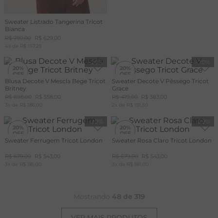
Sweater Listrado Tangerina Tricot
Bianca
R$
789
,
00
R$
629
,
00
4
x de
R$
157
,
25
-
20%
-
20%
20%
20%
Blusa Decote V Mescla Bege Tricot
Sweater Decote V Pêssego Tricot
Britney
Grace
R$
698
,
00
R$
558
,
00
R$
479
,
00
R$
383
,
00
3
x de
R$
186
,
00
2
x de
R$
191
,
50
-
20%
-
20%
20%
20%
Sweater Ferrugem Tricot London
Sweater Rosa Claro Tricot London
R$
679
,
00
R$
543
,
00
R$
679
,
00
R$
543
,
00
3
x de
R$
181
,
00
3
x de
R$
181
,
00
Mostrando
48 de 319