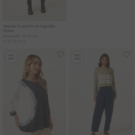
Vestido Evasê Fendi Algodão
Eliane
R$
669
,
00
R$
399
,
00
2
x de
R$
199
,
50
-
41%
-
20%
41%
20%