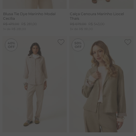
Blusa Tie Dye Marinho Modal
Calça Cenoura Marinho Liocel
Cecília
Thaís
R$
479
,
00
R$
281
,
00
R$
679
,
00
R$
543
,
00
1
x de
R$
281
,
00
3
x de
R$
181
,
00
-
40%
-
50%
40%
50%