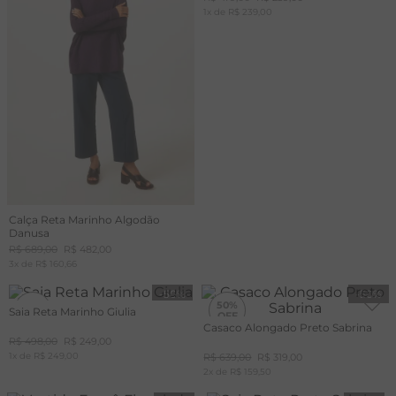
1
x de
R$
239
,
00
Calça Reta Marinho Algodão
Danusa
R$
689
,
00
R$
482
,
00
3
x de
R$
160
,
66
-
50%
-
50%
50%
50%
Saia Reta Marinho Giulia
Casaco Alongado Preto Sabrina
R$
498
,
00
R$
249
,
00
+20%
OFF
1
x de
R$
249
,
00
R$
639
,
00
R$
319
,
00
CUPOM
MAIS20
2
x de
R$
159
,
50