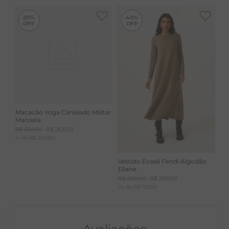
-
40%
20%
40%
Macacão Yoga Canelado Militar
Marcelia
R$
329
,
00
R$
263
,
00
1
x de
R$
263
,
00
Vestido Evasê Fendi Algodão
Eliane
R$
669
,
00
R$
399
,
00
2
x de
R$
199
,
50