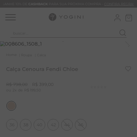
GANHE 10% DE
CASHBACK
PARA SUA PRÓXIMA COMPRA -
CONFIRA REGRAS
buscar...
T
M
Roupa
Calca
B
Calça Cenoura Fendi Chloe
C
C
R$
798
,
00
R$
399
,
00
2
R$
199
,
50
B
V
B
B
36
38
40
42
44
46
M