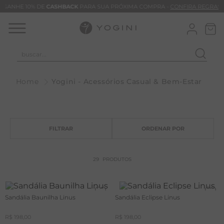
GANHE 10% DE
CASHBACK
PARA SUA PRÓXIMA COMPRA -
CONFIRA REGRAS
buscar...
T
Yogini - Acessórios Casual & Bem-Estar
M
B
C
B
V
29
PRODUTOS
B
M
Sandália Baunilha Linus
Sandália Eclipse Linus
B
R$
198
,
00
R$
198
,
00
T