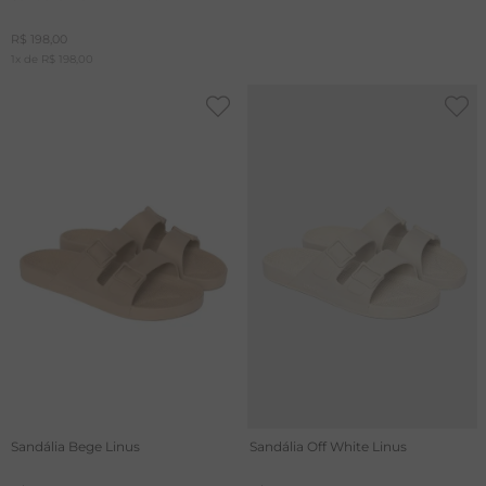
R$
198
,
00
1
x de
R$
198
,
00
Sandália Bege Linus
Sandália Off White Linus