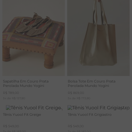
Sapatilha Em Couro Prata
Bolsa Tote Em Couro Prata
Perolada Mundo Yogini
Perolada Mundo Yogini
R$
789
,
00
R$
869
,
00
5
x de
R$
157
,
80
5
x de
R$
173
,
80
Tênis Yuool Fit Greige
Tênis Yuool Fit Grigiastro
R$
549
,
00
R$
549
,
00
3
x de
R$
183
,
00
3
x de
R$
183
,
00