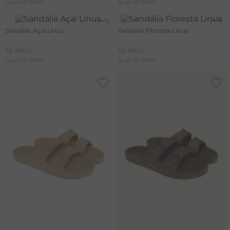
1
x de
R$
198
,
00
1
x de
R$
198
,
00
A
Sandália Açaí Linus
Sandália Floresta Linus
R
C
R$
198
,
00
R$
198
,
00
1
x de
R$
198
,
00
1
x de
R$
198
,
00