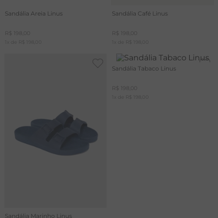
Sandália Areia Linus
Sandália Café Linus
R$
198
,
00
R$
198
,
00
1
x de
R$
198
,
00
1
x de
R$
198
,
00
Sandália Tabaco Linus
R$
198
,
00
1
x de
R$
198
,
00
Sandália Marinho Linus