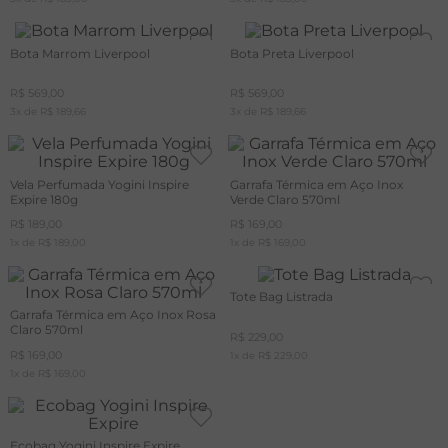
Bota Marrom Liverpool
Bota Preta Liverpool
R$
569
,
00
R$
569
,
00
3
x de
R$
189
,
66
3
x de
R$
189
,
66
Vela Perfumada Yogini Inspire
Garrafa Térmica em Aço Inox
Expire 180g
Verde Claro 570ml
R$
189
,
00
R$
169
,
00
1
x de
R$
189
,
00
1
x de
R$
169
,
00
Tote Bag Listrada
Garrafa Térmica em Aço Inox Rosa
Claro 570ml
R$
229
,
00
R$
169
,
00
1
x de
R$
229
,
00
1
x de
R$
169
,
00
Ecobag Yogini Inspire Expire