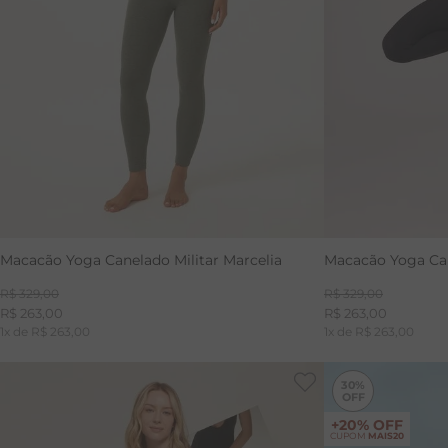
Macacão Yoga Canelado Militar Marcelia
Macacão Yoga Can
R$
329
,
00
R$
329
,
00
R$
263
,
00
R$
263
,
00
1
x de
R$
263
,
00
1
x de
R$
263
,
00
30%
+20% OFF
CUPOM
MAIS20