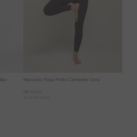
dão
Macacão Yoga Preto Canelado Cora
R$
319
,
00
2
x de
R$
159
,
50