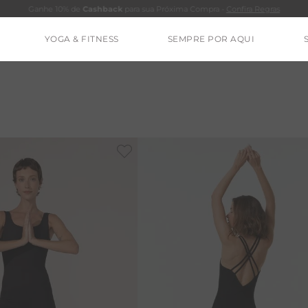
Ganhe 10% de
Cashback
para sua Próxima Compra -
Confira Regras
YOGA & FITNESS
SEMPRE POR AQUI
TERMOS MAIS BUSCADOS
CALÇA
BLUSAS
-
20%
ESTIDOS
BAMBU
BARRA
MACACÃO
IE DYE
ALGODÃO
RENATA