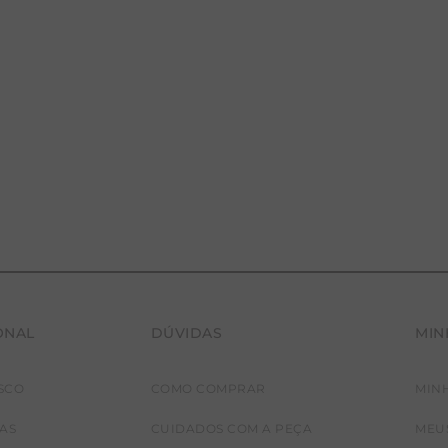
ONAL
DÚVIDAS
MIN
SCO
COMO COMPRAR
MIN
P
G
JAS
CUIDADOS COM A PEÇA
MEU