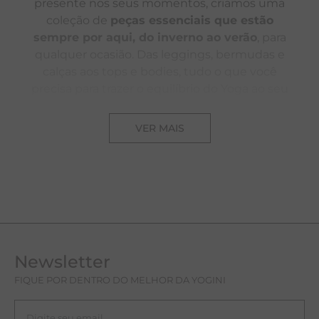
presente nos seus momentos, criamos uma
coleção de
peças essenciais que estão
sempre por aqui, do inverno ao verão
, para
qualquer ocasião. Das leggings, bermudas e
calças aos tops e bodies, tudo o que você
precisa para trazer o equilíbrio do Yoga ao seu
estilo está aqui. Navegue pela página e saiba
mais!
VER MAIS
COLEÇÃO DE ESSENCIAIS: MODA
ATEMPORAL PARA TODOS OS MOMENTOS
A Coleção de essenciais que você encontra
nesta página traz todas as roupas necessárias
para tornar sua rotina mais prática e deixar
seu corpo totalmente à vontade, seja para se
Newsletter
movimentar ou desfrutar da quietude. Para
isso, nós nos inspiramos nos valores e na
FIQUE POR DENTRO DO MELHOR DA YOGINI
filosofia do Yoga para criar peças com
equilíbrio de cores e fluidez de materiais,