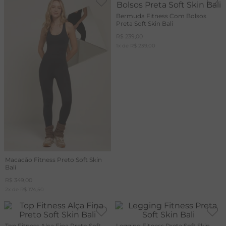
Bermuda Fitness Com Bolsos
Preta Soft Skin Bali
R$
239
,
00
1
x de
R$
239
,
00
Macacão Fitness Preto Soft Skin
Bali
R$
349
,
00
2
x de
R$
174
,
50
Top Fitness Alça Fina Preto Soft
Legging Fitness Preta Soft Skin