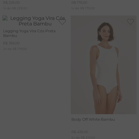
R$
229
,
00
R$
179
,
00
1
x de
R$
229
,
00
1
x de
R$
179
,
00
Legging Yoga Vira Cós Preta
Bambu
R$
359
,
00
2
x de
R$
179
,
50
Body Off White Bambu
R$
439
,
00
2
x de
R$
219
,
50