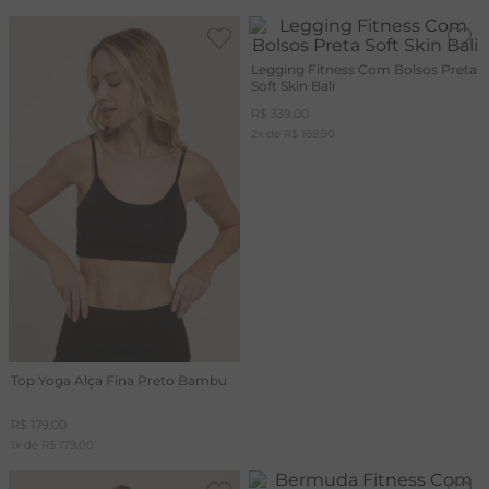
Legging Fitness Com Bolsos Preta
Soft Skin Bali
R$
339
,
00
2
x de
R$
169
,
50
Top Yoga Alça Fina Preto Bambu
R$
179
,
00
1
x de
R$
179
,
00