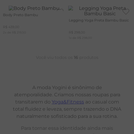
Body Preto Bambu
Legging Yoga Preta Bambu Basic
R$
439
,
00
R$
298
,
00
2
x de
R$
219
,
50
1
x de
R$
298
,
00
Você viu todos os
16
produtos
A moda Yogini é sinônimo de
atemporalidade. Criamos nossas roupas para
transitarem do
Yoga&Fitness
ao casual com
total fluidez e leveza, sempre trazendo o DNA
naturalmente sofisticado para a sua rotina.
Para tornar essa identidade ainda mais