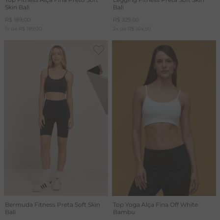
Skin Bali
Bali
R$
189
,
00
R$
329
,
00
1
x de
R$
189
,
00
2
x de
R$
164
,
50
Bermuda Fitness Preta Soft Skin
Top Yoga Alça Fina Off White
Bali
Bambu