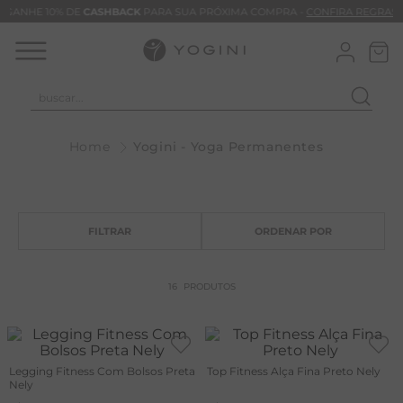
GANHE 10% DE
CASHBACK
PARA SUA PRÓXIMA COMPRA -
CONFIRA REGRAS
buscar...
T
Yogini - Yoga Permanentes
M
B
C
C
B
16
PRODUTOS
V
B
B
Legging Fitness Com Bolsos Preta
Top Fitness Alça Fina Preto Nely
Nely
M