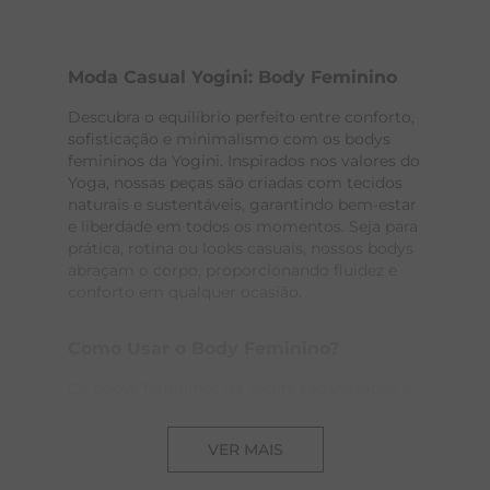
Moda Casual Yogini: Body Feminino
Descubra o equilíbrio perfeito entre conforto,
sofisticação e minimalismo com os bodys
femininos da Yogini. Inspirados nos valores do
Yoga, nossas peças são criadas com tecidos
naturais e sustentáveis, garantindo bem-estar
e liberdade em todos os momentos. Seja para
prática, rotina ou looks casuais, nossos bodys
abraçam o corpo, proporcionando fluidez e
conforto em qualquer ocasião.
Como Usar o Body Feminino?
Os bodys femininos da Yogini são versáteis e
atemporais, combinando facilmente com
calças pantacourt, pantalona ou modelo
VER MAIS
cenoura, criando produções elegantes e
confortáveis. Durante práticas de Yoga ou