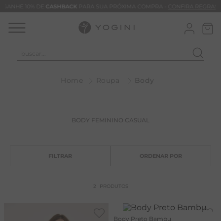
GANHE 10% DE
CASHBACK
PARA SUA PRÓXIMA COMPRA -
CONFIRA REGRAS
buscar...
T
Roupa
Body
M
B
C
BODY FEMININO CASUAL
C
B
V
B
2
PRODUTOS
M
B
Body Preto Bambu