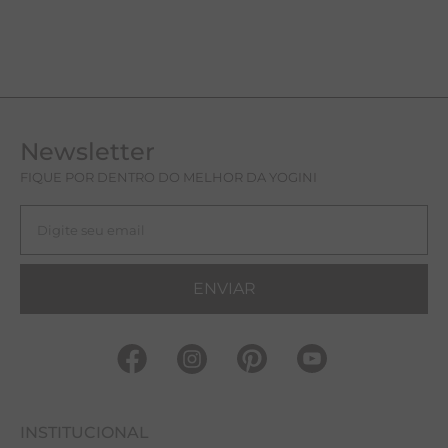
exercícios físicos, eles podem ser usados
sozinhos, garantindo liberdade de movimento
sem apertos ou desconfortos.
Além de funcionais, os bodys também
compõem looks sofisticados. Combine com
uma terceira peça, como um casaco ou
Newsletter
cardigan, para criar produções ideais para
passeios, encontros ou até mesmo eventos
FIQUE POR DENTRO DO MELHOR DA YOGINI
casuais.
Qual Body Feminino Comprar?
Os bodys femininos da Yogini são
ENVIAR
desenvolvidos em moletom bambu , um
tecido natural que oferece troca térmica,
mantendo você fresca em dias quentes e
aquecida nos dias frios. Disponíveis em
diversas cores, como off white, verde claro,
vermelho, rosa siena, azul marinho e preto,
nossos bodys atendem a diferentes estilos e
INSTITUCIONAL
ocasiões.