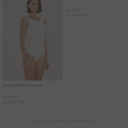
T
R$
439
,
00
2
x de
R$
219
,
50
A
R
Body Off White Bambu
R$
439
,
00
2
x de
R$
219
,
50
Você viu todos os
2
produtos