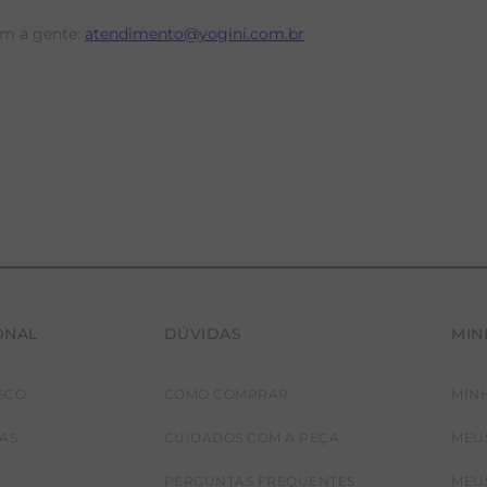
RENATA
om a gente:
atendimento@yogini.com.br
ONAL
DÚVIDAS
MIN
SCO
COMO COMPRAR
MIN
JAS
CUIDADOS COM A PEÇA
MEU
PERGUNTAS FREQUENTES
MEU