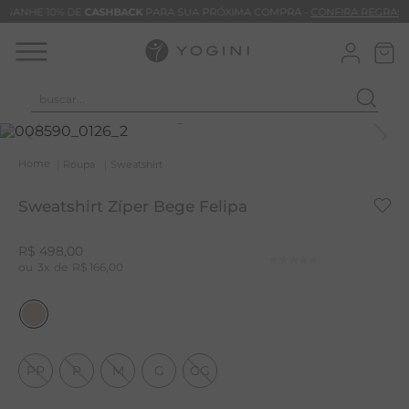
GANHE 10% DE
CASHBACK
PARA SUA PRÓXIMA COMPRA -
CONFIRA REGRAS
buscar...
T
M
Roupa
Sweatshirt
B
Sweatshirt Zíper Bege Felipa
C
B
R$
498
,
00
3
R$
166
,
00
V
B
M
B
PP
P
M
G
GG
T