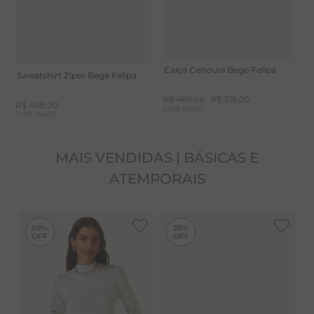
Calça Cenoura Bege Felipa
Sweatshirt Zíper Bege Felipa
R$
459
,
00
R$
319
,
00
R$
498
,
00
2
x
R$ 159,50
3
x
R$ 166,00
MAIS VENDIDAS | BÁSICAS E
ATEMPORAIS
-
50%
50%
20%