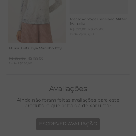
Macacão Yoga Canelado Militar
Marcelia
R$
329
,
00
R$
263
,
00
1
x de
R$
263
,
00
Blusa Justa Dye Marinho Izzy
R$
398
,
00
R$
199
,
00
1
x de
R$
199
,
00
Avaliações
Ainda não foram feitas avaliações para este
produto, o que acha de deixar uma?
ESCREVER AVALIAÇÃO