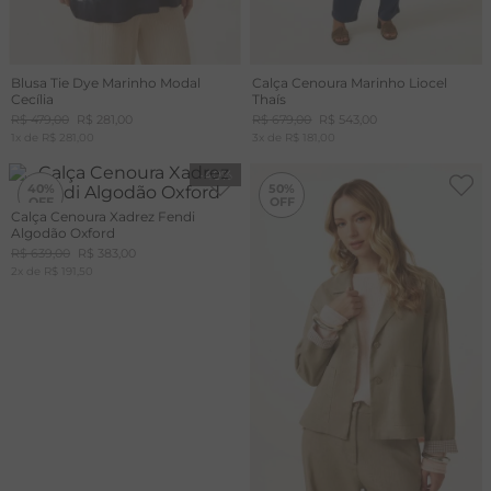
Blusa Tie Dye Marinho Modal
Calça Cenoura Marinho Liocel
Cecília
Thaís
R$
479
,
00
R$
281
,
00
R$
679
,
00
R$
543
,
00
1
x de
R$
281
,
00
3
x de
R$
181
,
00
-
40%
-
50%
40%
50%
Calça Cenoura Xadrez Fendi
Algodão Oxford
R$
639
,
00
R$
383
,
00
2
x de
R$
191
,
50