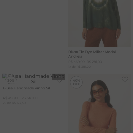
Blusa Tie Dye Militar Modal
Andreia
R$
469
,
00
R$
281
,
00
1
x de
R$
281
,
00
-
30%
-
40%
30%
40%
Blusa Handmade Vinho Sil
R$
498
,
00
R$
349
,
00
2
x de
R$
174
,
50