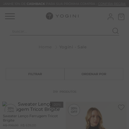
GANHE 10% DE
CASHBACK
PARA SUA PRÓXIMA COMPRA -
CONFIRA REGRAS
buscar...
T
Yogini - Sale
M
B
C
C
B
319
PRODUTOS
V
-
20%
-
20%
B
20%
20%
Sweater Lenço Ferrugem Tricot
B
Brigite
R$
798
,
00
R$
639
,
00
M