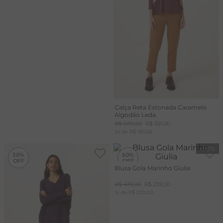
Calça Reta Estonada Caramelo
Algodão Leda
R$
689
,
00
R$
551
,
00
3
x de
R$
183
,
66
-
30%
-
50%
30%
50%
Blusa Gola Marinho Giulia
R$
479
,
00
R$
239
,
00
1
x de
R$
239
,
00