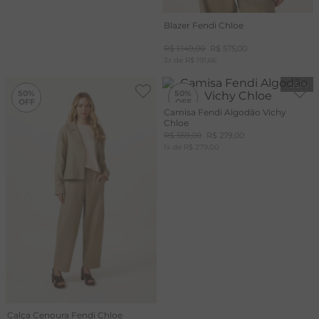
Blazer Fendi Chloe
R$
1
.
149
,
00
R$
575
,
00
3
x de
R$
191
,
66
-
50%
-
50%
50%
50%
Camisa Fendi Algodão Vichy
Chloe
+20%
OFF
R$
559
,
00
R$
279
,
00
CUPOM
1
x de
MAIS20
R$
279
,
00
Calça Cenoura Fendi Chloe