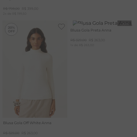
R$
798
,
00
R$
399
,
00
2
x de
R$
199
,
50
-
20%
-
20%
20%
20%
Blusa Gola Preta Anna
R$
329
,
00
R$
263
,
00
1
x de
R$
263
,
00
Blusa Gola Off White Anna
R$
329
,
00
R$
263
,
00