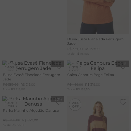
Blusa Justa Flanelada Ferrugem
Jade
R$
329
,
00
R$
197
,
00
1
x de
R$
197
,
00
-
40%
-
31%
40%
31%
Blusa Evasê Flanelada Ferrugem
Calça Cenoura Bege Felipa
Jade
R$
359
,
00
R$
215
,
00
R$
459
,
00
R$
319
,
00
1
x de
R$
215
,
00
2
x de
R$
159
,
50
-
30%
-
20%
30%
20%
Parka Marinho Algodão Danusa
R$
1
.
259
,
00
R$
879
,
00
5
x de
R$
175
,
80