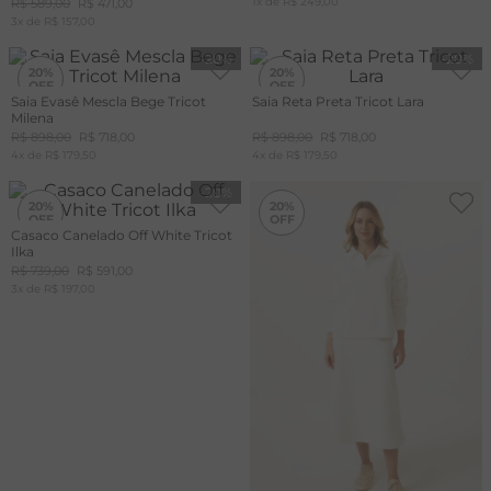
1
x de
R$
249
,
00
R$
589
,
00
R$
471
,
00
CUPOM
3
x de
R$
157
,
00
MAIS20
-
20%
-
20%
20%
20%
Saia Evasê Mescla Bege Tricot
Saia Reta Preta Tricot Lara
Milena
R$
898
,
00
R$
718
,
00
R$
898
,
00
R$
718
,
00
4
x de
R$
179
,
50
4
x de
R$
179
,
50
-
20%
-
20%
20%
20%
Casaco Canelado Off White Tricot
Ilka
R$
739
,
00
R$
591
,
00
3
x de
R$
197
,
00