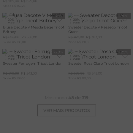
R$
789
,
00
R$
629
,
00
4
x de
R$
157
,
25
-
20%
-
20%
20%
20%
Blusa Decote V Mescla Bege Tricot
Sweater Decote V Pêssego Tricot
Britney
Grace
R$
698
,
00
R$
558
,
00
R$
479
,
00
R$
383
,
00
3
x de
R$
186
,
00
2
x de
R$
191
,
50
-
20%
-
20%
20%
20%
Sweater Ferrugem Tricot London
Sweater Rosa Claro Tricot London
R$
679
,
00
R$
543
,
00
R$
679
,
00
R$
543
,
00
3
x de
R$
181
,
00
3
x de
R$
181
,
00
Mostrando
48 de 319