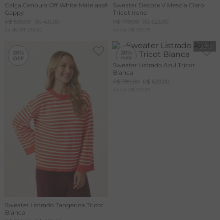
Calça Cenoura Off White Matelassê
Sweater Decote V Mescla Claro
Gappy
Tricot Irene
R$
539
,
00
R$
431
,
00
R$
779
,
00
R$
623
,
00
2
x de
R$
215
,
50
4
x de
R$
155
,
75
-
20%
-
20%
20%
20%
Sweater Listrado Azul Tricot
Bianca
R$
789
,
00
R$
629
,
00
4
x de
R$
157
,
25
Sweater Listrado Tangerina Tricot
Bianca