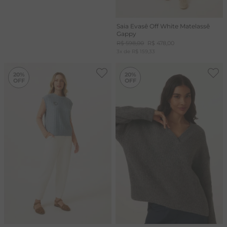
Saia Evasê Off White Matelassê
Gappy
R$
598
,
00
R$
478
,
00
3
x de
R$
159
,
33
-
20%
-
20%
20%
20%