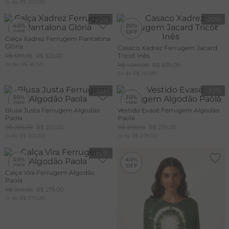
1
x de
R$
263
,
00
-
40%
-
20%
40%
20%
Calça Xadrez Ferrugem Pantalona
Glória
Casaco Xadrez Ferrugem Jacard
Tricot Inês
R$
539
,
00
R$
323
,
00
2
x de
R$
161
,
50
R$
1
.
049
,
00
R$
839
,
00
5
x de
R$
167
,
80
-
30%
-
30%
30%
30%
Blusa Justa Ferrugem Algodão
Vestido Evasê Ferrugem Algodão
Paola
Paola
R$
289
,
00
R$
202
,
00
R$
398
,
00
R$
279
,
00
1
x de
R$
202
,
00
1
x de
R$
279
,
00
-
30%
-
40%
30%
40%
Calça Vira Ferrugem Algodão
Paola
R$
398
,
00
R$
279
,
00
1
x de
R$
279
,
00