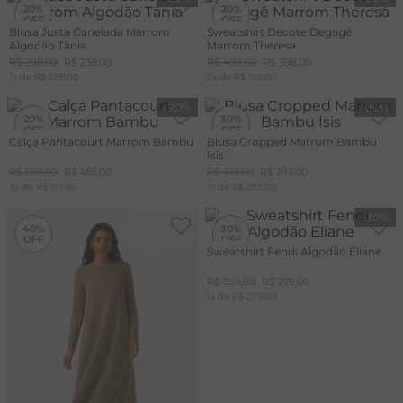
20%
20%
Blusa Justa Canelada Marrom
Sweatshirt Decote Degagê
Algodão Tânia
Marrom Theresa
R$
298
,
00
R$
238
,
00
R$
498
,
00
R$
398
,
00
1
x de
R$
238
,
00
2
x de
R$
199
,
00
-
20%
-
30%
20%
30%
Calça Pantacourt Marrom Bambu
Blusa Cropped Marrom Bambu
Isis
R$
569
,
00
R$
455
,
00
R$
419
,
00
R$
293
,
00
3
x de
R$
151
,
66
1
x de
R$
293
,
00
-
40%
-
30%
40%
30%
Sweatshirt Fendi Algodão Eliane
R$
398
,
00
R$
279
,
00
1
x de
R$
279
,
00