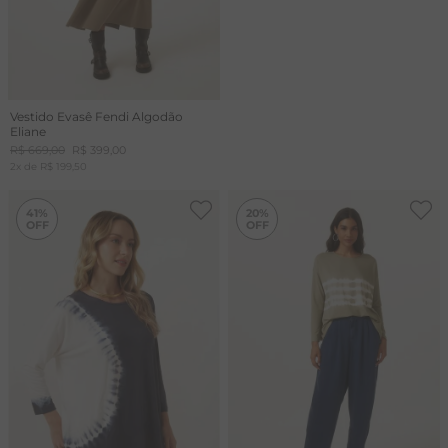
Vestido Evasê Fendi Algodão
Eliane
R$
669
,
00
R$
399
,
00
2
x de
R$
199
,
50
-
41%
-
20%
41%
20%