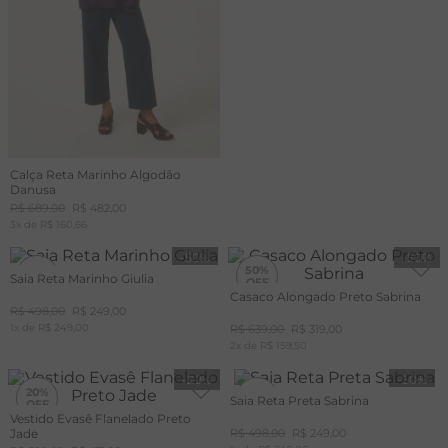
Calça Reta Marinho Algodão
Danusa
R$
689
,
00
R$
482
,
00
3
x de
R$
160
,
66
-
50%
-
50%
50%
50%
Saia Reta Marinho Giulia
Casaco Alongado Preto Sabrina
R$
498
,
00
R$
249
,
00
+20%
OFF
1
x de
R$
249
,
00
R$
639
,
00
R$
319
,
00
CUPOM
MAIS20
2
x de
R$
159
,
50
-
20%
-
50%
20%
50%
Saia Reta Preta Sabrina
Vestido Evasê Flanelado Preto
Jade
R$
498
,
00
R$
249
,
00
+20%
OFF