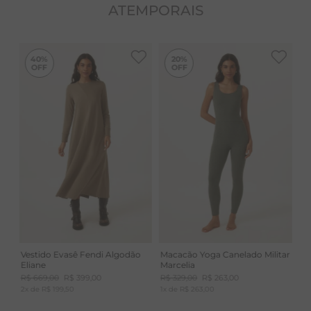
ATEMPORAIS
-
40%
-
20%
40%
20%
Vestido Evasê Fendi Algodão
Macacão Yoga Canelado Militar
Eliane
Marcelia
R$
669
,
00
R$
399
,
00
R$
329
,
00
R$
263
,
00
2
x de
R$
199
,
50
1
x de
R$
263
,
00