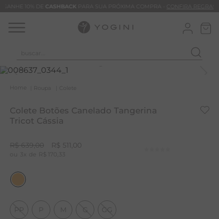
GANHE 10% DE
CASHBACK
PARA SUA PRÓXIMA COMPRA -
CONFIRA REGRAS
buscar...
T
M
Roupa
Colete
B
Colete Botões Canelado Tangerina
C
Tricot Cássia
C
R$
639
,
00
R$
511
,
00
B
3
R$
170
,
33
V
B
B
PP
P
M
G
GG
M