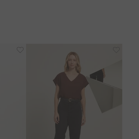
-
20%