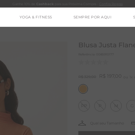
Ganhe 10% de
Cashback
para sua Próxima Compra -
Confira Regras
YOGA & FITNESS
SEMPRE POR AQUI
TERMOS MAIS BUSCADOS
CALÇA
Blusa Justa Fla
BLUSAS
Referência
:
0085910177
ESTIDOS
BAMBU
R$
197
,
00
R$
329
,
00
1
BARRA
MACACÃO
PP
P
M
G
IE DYE
ALGODÃO
RENATA