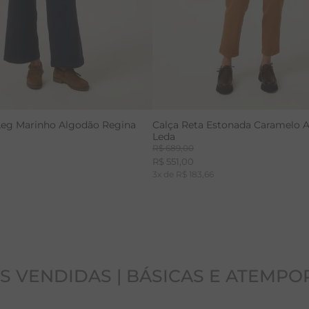
Leg Marinho Algodão Regina
Calça Reta Estonada Caramelo 
Leda
R$
689
,
00
R$
551
,
00
0
3
x de
R$
183
,
66
S VENDIDAS | BÁSICAS E ATEMPO