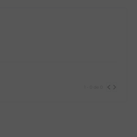
GG
PP
P
M
G
GG
1 - 0
de
0