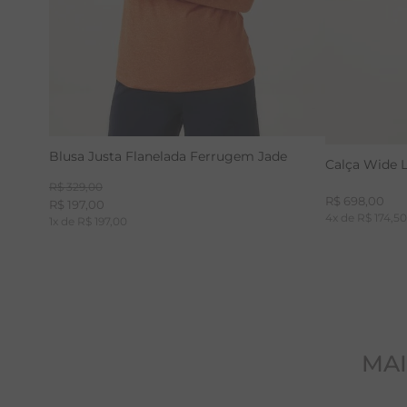
Blusa Justa Flanelada Ferrugem Jade
Calça Wide 
R$
329
,
00
R$
698
,
00
R$
197
,
00
4
x de
R$
174
,
5
1
x de
R$
197
,
00
MAI