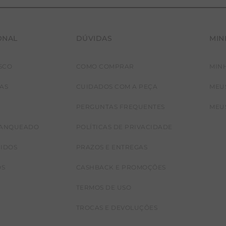
ONAL
DÚVIDAS
MIN
SCO
COMO COMPRAR
MIN
JAS
CUIDADOS COM A PEÇA
MEU
PERGUNTAS FREQUENTES
MEU
RANQUEADO
POLÍTICAS DE PRIVACIDADE
CIDOS
PRAZOS E ENTREGAS
OS
CASHBACK E PROMOÇÕES
TERMOS DE USO
TROCAS E DEVOLUÇÕES