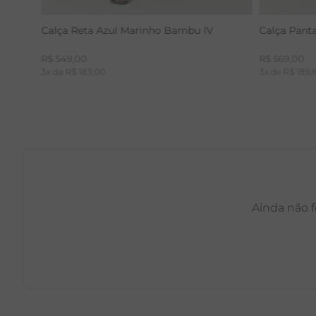
Calça Reta Azul Marinho Bambu IV
Calça Pant
R$
549
,
00
R$
569
,
00
3
x de
R$
183
,
00
3
x de
R$
189
,
Ainda não f