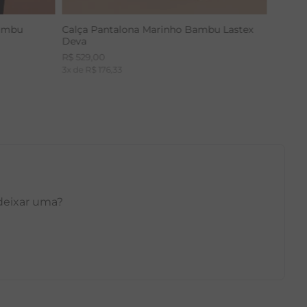
Bambu
Calça Pantalona Marinho Bambu Lastex
Deva
R$
529
,
00
3
x de
R$
176
,
33
 deixar uma?