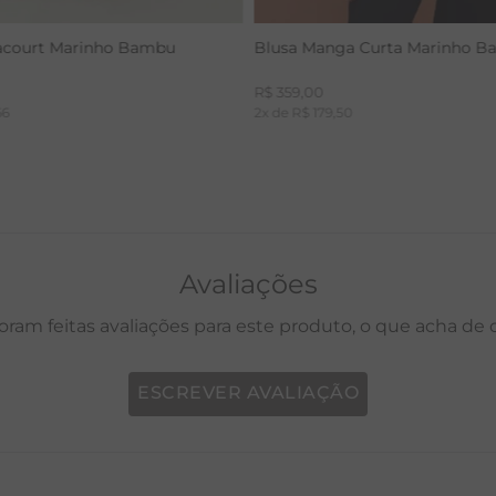
acourt Marinho Bambu
Blusa Manga Curta Marinho 
R$
359
,
00
66
2
x de
R$
179
,
50
Avaliações
oram feitas avaliações para este produto, o que acha de
ESCREVER AVALIAÇÃO