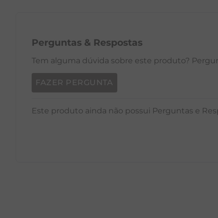
PP
P
M
G
GG
PP
Perguntas
&
Respostas
Tem alguma dúvida sobre este produto? Pergunt
FAZER PERGUNTA
Este produto ainda não possui Perguntas e Res