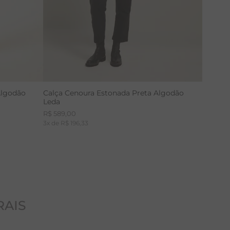
Algodão
Calça Cenoura Estonada Preta Algodão
Leda
R$
589
,
00
3
x de
R$
196
,
33
RAIS