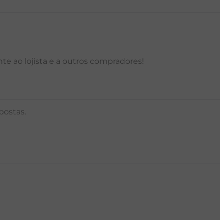
P
M
G
GG
PP
P
M
G
e ao lojista e a outros compradores!
postas.