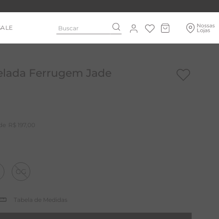
Buscar
SALE
nelada Ferrugem Jade
R$
197
,
00
GG
Tabela de Medidas