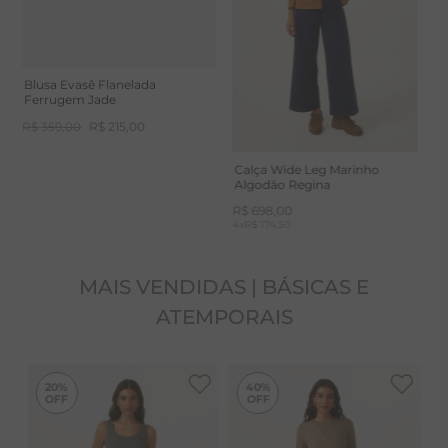
Blusa Evasê Flanelada
Ferrugem Jade
R$
359
,
00
R$
215
,
00
Calça Wide Leg Marinho
Algodão Regina
R$
698
,
00
4
x
R$ 174,50
MAIS VENDIDAS | BÁSICAS E
ATEMPORAIS
-
20%
-
40%
20%
40%