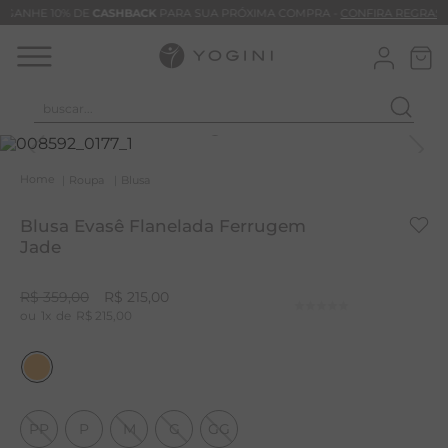
GANHE 10% DE
CASHBACK
PARA SUA PRÓXIMA COMPRA -
CONFIRA REGRAS
buscar...
T
M
Roupa
Blusa
B
Blusa Evasê Flanelada Ferrugem
C
Jade
C
R$
359
,
00
R$
215
,
00
B
1
R$
215
,
00
V
B
B
PP
P
M
G
GG
M