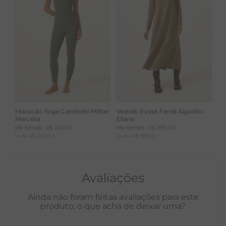
Macacão Yoga Canelado Militar
Vestido Evasê Fendi Algodão
Marcelia
Eliane
R$
329
,
00
R$
263
,
00
R$
669
,
00
R$
399
,
00
1
x de
R$
263
,
00
2
x de
R$
199
,
50
Avaliações
Ainda não foram feitas avaliações para este
produto, o que acha de deixar uma?