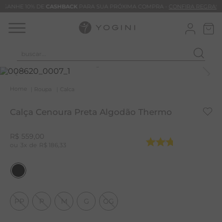
GANHE 10% DE
CASHBACK
PARA SUA PRÓXIMA COMPRA -
CONFIRA REGRAS
buscar...
T
M
Roupa
Calca
B
Calça Cenoura Preta Algodão Thermo
C
C
R$
559
,
00
3
R$
186
,
33
B
V
B
B
PP
P
M
G
GG
M