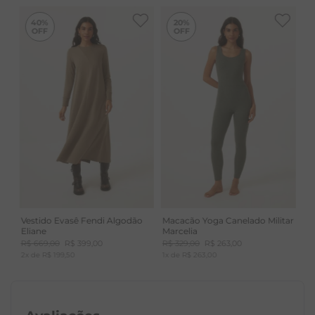
-
40%
-
20%
40%
20%
Vestido Evasê Fendi Algodão
Macacão Yoga Canelado Militar
Eliane
Marcelia
R$
669
,
00
R$
399
,
00
R$
329
,
00
R$
263
,
00
2
x de
R$
199
,
50
1
x de
R$
263
,
00