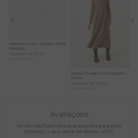
Macacão Yoga Canelado Militar
Marcelia
R$
329
,
00
R$
263
,
00
1
x de
R$
263
,
00
Vestido Evasê Fendi Algodão
Eliane
R$
669
,
00
R$
399
,
00
2
x de
R$
199
,
50
Avaliações
Ainda não foram feitas avaliações para este
produto, o que acha de deixar uma?