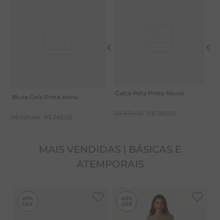
Calça Pantacourt Marinho
C
caimento.
Agodão Tulipa
A
R$
479
,
00
R
3
x
R$ 159,66
3
x
Calça Reta Preta Nicole
Blusa Gola Preta Anna
R$
579
,
00
R$
289
,
00
R$
329
,
00
R$
263
,
00
MAIS VENDIDAS | BÁSICAS E
ATEMPORAIS
-
40%
20%
40%