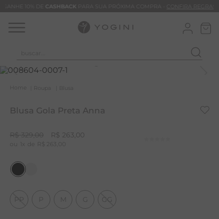
GANHE 10% DE
CASHBACK
PARA SUA PRÓXIMA COMPRA -
CONFIRA REGRAS
buscar...
T
M
Roupa
Blusa
B
Blusa Gola Preta Anna
C
C
R$
329
,
00
R$
263
,
00
1
R$
263
,
00
B
V
B
B
PP
P
M
G
GG
M