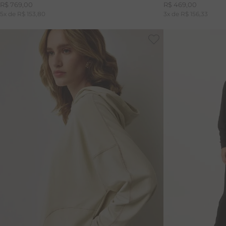
R$
769
,
00
R$
469
,
00
5
x de
R$
153
,
80
3
x de
R$
156
,
33
38
40
42
PP