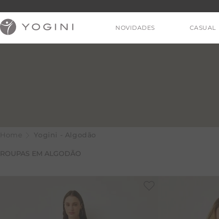
NOVIDADES
CASUAL
V
Yogini - Algodão
ROUPAS EM ALGODÃO
T