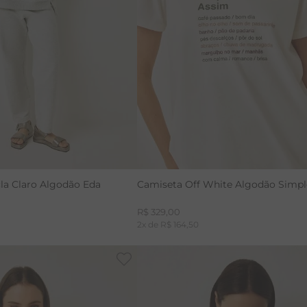
P
G
PP
P
M
G
cla Claro Algodão Eda
Camiseta Off White Algodão Simpl
R$
329
,
00
2
x de
R$
164
,
50