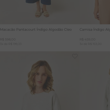
Macacão Pantacourt Índigo Algodão Cleo
Camisa Índigo Al
R$
598
,
00
R$
459
,
00
3
x de
R$
199
,
33
3
x de
R$
153
,
00