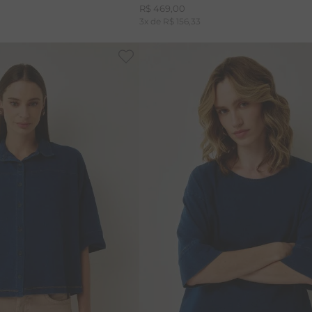
R$
469
,
00
3
x de
R$
156
,
33
P
M
PP
P
M
G