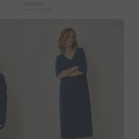
R$
469
,
00
3
x de
R$
156
,
33
P
M
G