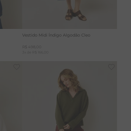
Vestido Midi Índigo Algodão Cleo
R$
498
,
00
3
x de
R$
166
,
00