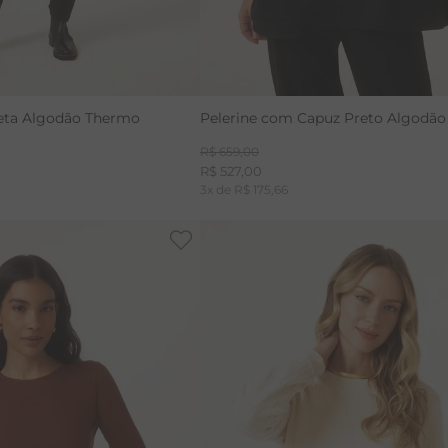
reta Algodão Thermo
Pelerine com Capuz Preto Algodã
R$
659
,
00
R$
527
,
00
3
x de
R$
175
,
66
-
20%