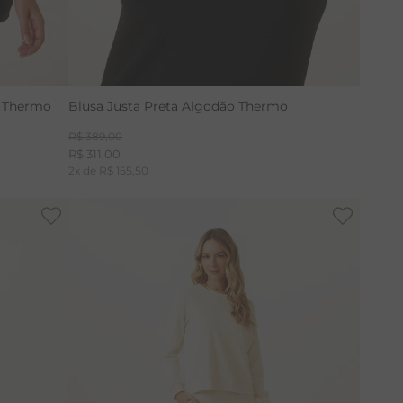
o Thermo
Blusa Justa Preta Algodão Thermo
R$
389
,
00
R$
311
,
00
2
x de
R$
155
,
50