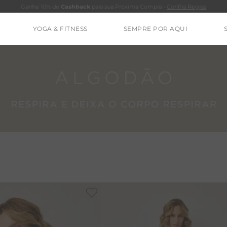
Ganhe 10% de
Cashback
para sua Próxima Compra -
Confira Regras
YOGA & FITNESS
SEMPRE POR AQUI
TERMOS MAIS BUSCADOS
CALÇA
CLEO
BLUSAS
ESTIDOS
BAMBU
BARRA
MACACÃO
IE DYE
ALGODÃO