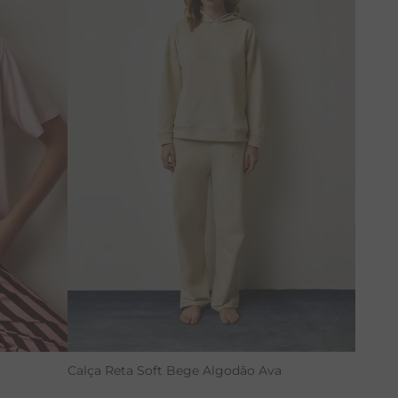
PP
P
M
G
Calça Reta Soft Bege Algodão Ava