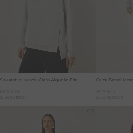
P
M
GG
PP
Sweatshirt Mescla Claro Algodão Eda
Calça Barrel Mes
R$
398
,
00
R$
398
,
00
2
x de
R$
199
,
00
2
x de
R$
199
,
00