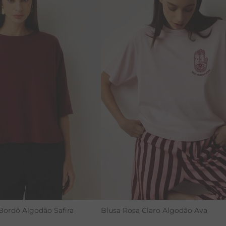
P
G
PP
P
M
G
Bordô Algodão Safira
Blusa Rosa Claro Algodão Ava