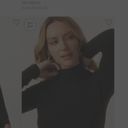
R$
498
,
00
3
x de
R$
166
,
00
-
20%
-
20%
20%
PP
P
G