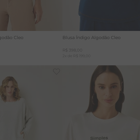
godão Cleo
Blusa Índigo Algodão Cleo
R$
398
,
00
2
x de
R$
199
,
00