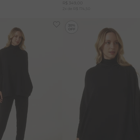
R$
349
,
00
2
x de
R$
174
,
50
20%
P
M
G
P