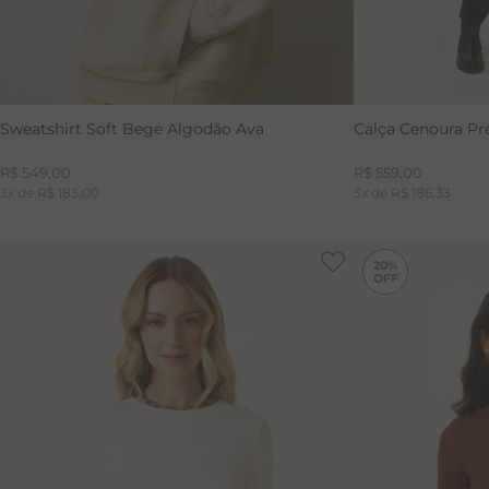
Sweatshirt Soft Bege Algodão Ava
Calça Cenoura P
R$
549
,
00
R$
559
,
00
3
x de
R$
183
,
00
3
x de
R$
186
,
33
20%