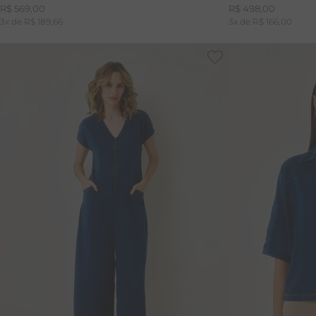
R$
569
,
00
R$
498
,
00
3
x de
R$
189
,
66
3
x de
R$
166
,
00
PP
P
M
G
PP