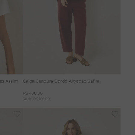
PP
P
M
G
es Assim
Calça Cenoura Bordô Algodão Safira
R$
498
,
00
3
x de
R$
166
,
00