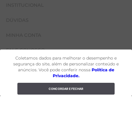
INSTITUCIONAL
DÚVIDAS
FALE CONOSCO
MINHA CONTA
NOSSAS LOJAS
COMO COMPRAR
Coletamos dados para melhorar o desempenho e
EVENTOS
FALE CONOSCO
CUIDADOS COM A PEÇA
MINHA CONTA
segurança do site, além de personalizar conteúdo e
anúncios. Você pode conferir nossa
Política de
SEJA UM FRANQUEADO
PERGUNTAS FREQUENTES
MEUS PEDIDOS
ATENDIMENTO@YOGINI.COM.BR
Privacidade.
DAS 9:00H ÀS 18:00H
NOSSOS TECIDOS
POLÍTICAS DE PRIVACIDADE
MEUS ENDEREÇOS
CONCORDAR E FECHAR
ADICIONAR AO CARRINHO
SEGUNDA À SEXTA (EXCETO FERIADOS)
QUEM SOMOS
PRAZOS E ENTREGAS
DESENVOLVIDO POR
BLOG
CASHBACK E PROMOÇÕES