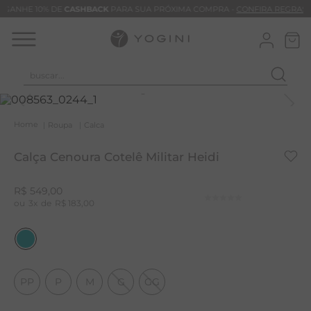
GANHE 10% DE
CASHBACK
PARA SUA PRÓXIMA COMPRA -
CONFIRA REGRAS
buscar...
T
M
Roupa
Calca
B
Calça Cenoura Cotelê Militar Heidi
C
B
R$
549
,
00
3
R$
183
,
00
V
B
B
M
PP
P
M
G
GG
T