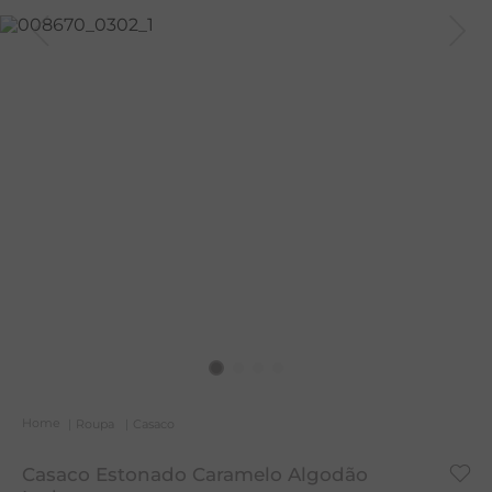
A
R
C
Roupa
Casaco
Casaco Estonado Caramelo Algodão