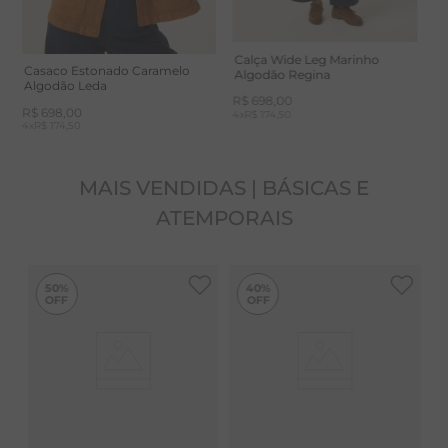
CUIDADOS: É recomendado lavar separadamente
para evitar migração de cor. Nunca deixar de molho.
Calça Wide Leg Marinho
Casaco Estonado Caramelo
Algodão Regina
Algodão Leda
R$
698
,
00
R$
698
,
00
4
x
R$ 174,50
4
x
R$ 174,50
MAIS VENDIDAS | BÁSICAS E
ATEMPORAIS
50%
40%