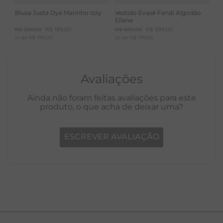
Blusa Justa Dye Marinho Izzy
Vestido Evasê Fendi Algodão
Eliane
R$
398
,
00
R$
199
,
00
R$
669
,
00
R$
399
,
00
1
x de
R$
199
,
00
2
x de
R$
199
,
50
Avaliações
Ainda não foram feitas avaliações para este
produto, o que acha de deixar uma?
ESCREVER AVALIAÇÃO