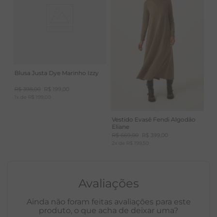
Blusa Justa Dye Marinho Izzy
R$
398
,
00
R$
199
,
00
1
x de
R$
199
,
00
Vestido Evasê Fendi Algodão
Eliane
R$
669
,
00
R$
399
,
00
2
x de
R$
199
,
50
Avaliações
Ainda não foram feitas avaliações para este
produto, o que acha de deixar uma?