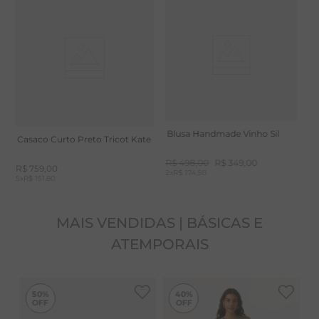
Calça Pantalona Flanelada
C
dobrada, evitando pendurar, para peça não crescer.
Preto Jade
P
R$
489
,
00
R
3
x
R$ 163,00
3
x
Blusa Handmade Vinho Sil
Casaco Curto Preto Tricot Kate
R$
498
,
00
R$
349
,
00
R$
759
,
00
2
x
R$ 174,50
5
x
R$ 151,80
MAIS VENDIDAS | BÁSICAS E
ATEMPORAIS
-
40%
50%
40%