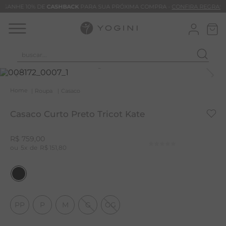
GANHE 10% DE
CASHBACK
PARA SUA PRÓXIMA COMPRA -
CONFIRA REGRAS
buscar...
T
M
Roupa
Casaco
B
Casaco Curto Preto Tricot Kate
C
B
R$
759
,
00
5
R$
151
,
80
V
B
M
B
PP
P
M
G
GG
T