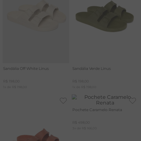
Sandália Off White Linus
Sandália Verde Linus
R$
198
,
00
R$
198
,
00
1
x de
R$
198
,
00
1
x de
R$
198
,
00
Pochete Caramelo Renata
R$
498
,
00
3
x de
R$
166
,
00