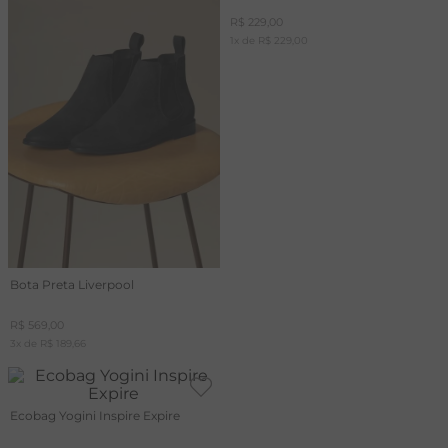
R$
229
,
00
1
x de
R$
229
,
00
Bota Preta Liverpool
R$
569
,
00
3
x de
R$
189
,
66
Ecobag Yogini Inspire Expire