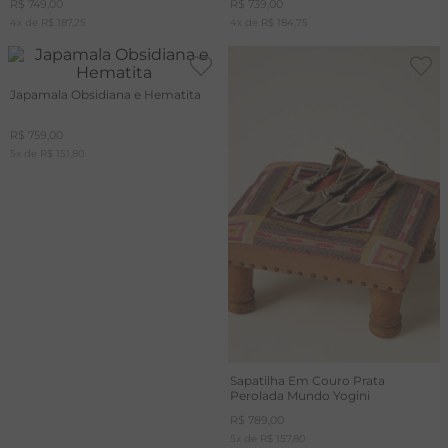
R$
749
,
00
R$
739
,
00
4
x de
R$
187
,
25
4
x de
R$
184
,
75
Japamala Obsidiana e Hematita
R$
759
,
00
5
x de
R$
151
,
80
Sapatilha Em Couro Prata
Perolada Mundo Yogini
R$
789
,
00
5
x de
R$
157
,
80