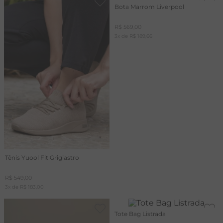
Bota Marrom Liverpool
R$
569
,
00
3
x de
R$
189
,
66
Tênis Yuool Fit Grigiastro
R$
549
,
00
3
x de
R$
183
,
00
Tote Bag Listrada