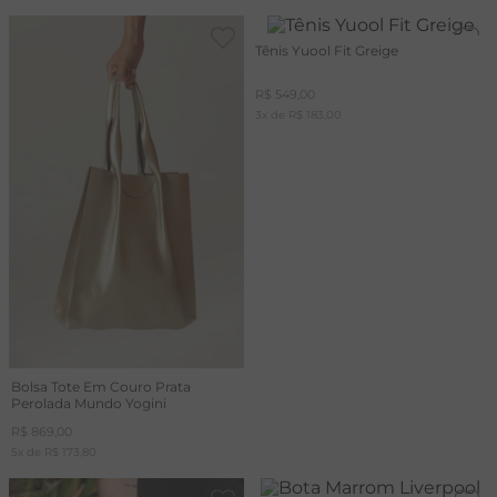
Tênis Yuool Fit Greige
R$
549
,
00
3
x de
R$
183
,
00
Bolsa Tote Em Couro Prata
Perolada Mundo Yogini
R$
869
,
00
5
x de
R$
173
,
80