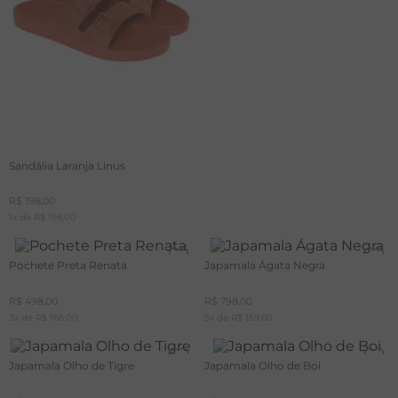
Sandália Laranja Linus
R$
198
,
00
1
x de
R$
198
,
00
Pochete Preta Renata
Japamala Ágata Negra
R$
498
,
00
R$
798
,
00
3
x de
R$
166
,
00
5
x de
R$
159
,
60
Japamala Olho de Tigre
Japamala Olho de Boi