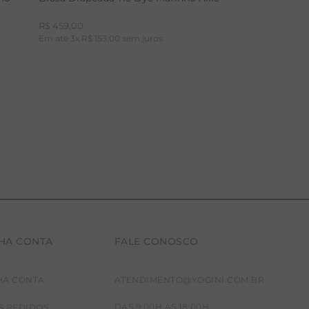
R$
459
,
00
Em até
3
x
R$
153
,
00
sem juros
HA CONTA
FALE CONOSCO
P
M
G
HA CONTA
ATENDIMENTO@YOGINI.COM.BR
DAS 9:00H ÀS 18:00H
S PEDIDOS