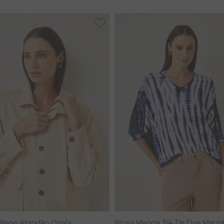
CALÇA BAMBU
 Bege Algodão Opala
Blusa Manga 3/4 Tie Dye Marin