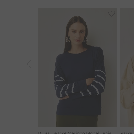
BAMBU
BARRA
MACACÃO
TIE DYE
ALGODÃO
RENATA
CALÇA BAMBU
Blusa Tie Dye Marinho Modal Fabia
Parka