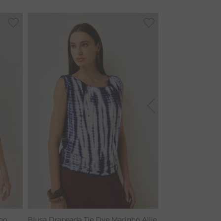
ho
Blusa Drapeada Tie Dye Marinho Allie