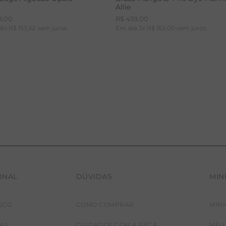
Allie
9
,
00
R$
459
,
00
é
8
x
R$
153
,
62
sem juros
Em até
3
x
R$
153
,
00
sem juros
ONAL
DÚVIDAS
MIN
36
38
40
42
PP
P
M
G
SCO
COMO COMPRAR
MIN
JAS
CUIDADOS COM A PEÇA
MEU