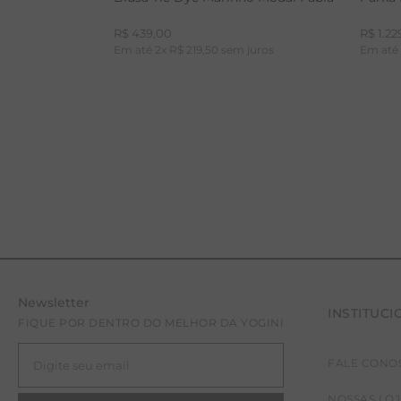
R$
439
,
00
R$
1
.
22
Em até
2
x
R$
219
,
50
sem juros
Em at
Newsletter
INSTITUCI
PP
P
FIQUE POR DENTRO DO MELHOR DA YOGINI
FALE CONO
NOSSAS LO