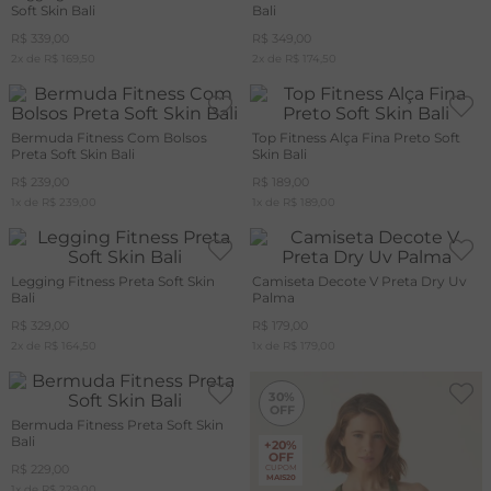
Soft Skin Bali
Bali
R$
339
,
00
R$
349
,
00
2
x de
R$
169
,
50
2
x de
R$
174
,
50
Bermuda Fitness Com Bolsos
Top Fitness Alça Fina Preto Soft
Preta Soft Skin Bali
Skin Bali
R$
239
,
00
R$
189
,
00
1
x de
R$
239
,
00
1
x de
R$
189
,
00
Legging Fitness Preta Soft Skin
Camiseta Decote V Preta Dry Uv
Bali
Palma
R$
329
,
00
R$
179
,
00
2
x de
R$
164
,
50
1
x de
R$
179
,
00
-
30%
30%
Bermuda Fitness Preta Soft Skin
Bali
+20%
OFF
R$
229
,
00
CUPOM
MAIS20
1
x de
R$
229
,
00