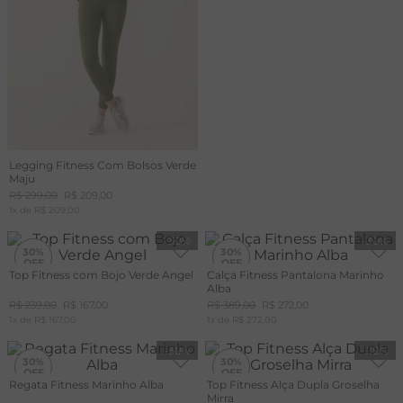
Legging Fitness Com Bolsos Verde
Maju
R$
299
,
00
R$
209
,
00
1
x de
R$
209
,
00
-
30%
-
30%
30%
30%
Top Fitness com Bojo Verde Angel
Calça Fitness Pantalona Marinho
Alba
+20%
OFF
R$
239
,
00
R$
167
,
00
R$
389
,
00
R$
272
,
00
CUPOM
1
x de
MAIS20
R$
167
,
00
1
x de
R$
272
,
00
-
30%
-
30%
30%
30%
Regata Fitness Marinho Alba
Top Fitness Alça Dupla Groselha
Mirra
+20%