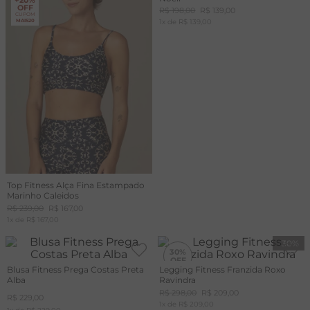
+20%
+20%
OFF
OFF
R$
198
,
00
R$
139
,
00
CUPOM
CUPOM
A
MAIS20
1
x de
MAIS20
R$
139
,
00
R
C
Top Fitness Alça Fina Estampado
Marinho Caleidos
R$
239
,
00
R$
167
,
00
1
x de
R$
167
,
00
-
30%
30%
Blusa Fitness Prega Costas Preta
Legging Fitness Franzida Roxo
Alba
Ravindra
+20%
OFF
R$
298
,
00
R$
209
,
00
R$
229
,
00
CUPOM
1
x de
MAIS20
R$
209
,
00