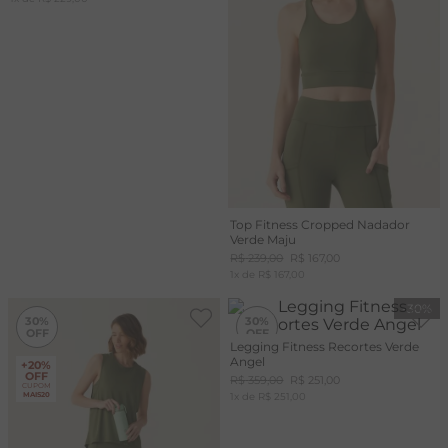
Top Fitness Cropped Nadador
Verde Maju
R$
239
,
00
R$
167
,
00
1
x de
R$
167
,
00
-
30%
-
30%
30%
30%
Legging Fitness Recortes Verde
Angel
+20%
+20%
OFF
OFF
R$
359
,
00
R$
251
,
00
CUPOM
CUPOM
MAIS20
1
x de
MAIS20
R$
251
,
00