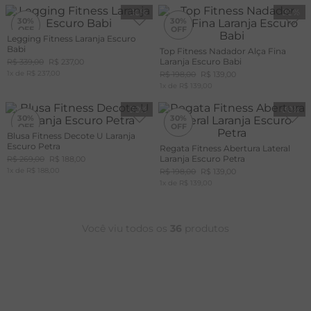
-
30%
-
30%
30%
30%
Legging Fitness Laranja Escuro
Babi
Top Fitness Nadador Alça Fina
+20%
+20%
OFF
OFF
Laranja Escuro Babi
R$
339
,
00
R$
237
,
00
CUPOM
CUPOM
1
x de
MAIS20
R$
237
,
00
MAIS20
R$
198
,
00
R$
139
,
00
1
x de
R$
139
,
00
-
30%
-
30%
30%
30%
Blusa Fitness Decote U Laranja
Escuro Petra
Regata Fitness Abertura Lateral
+20%
+20%
OFF
OFF
Laranja Escuro Petra
R$
269
,
00
R$
188
,
00
CUPOM
CUPOM
1
x de
MAIS20
R$
188
,
00
MAIS20
R$
198
,
00
R$
139
,
00
1
x de
R$
139
,
00
Você viu todos os
36
produtos