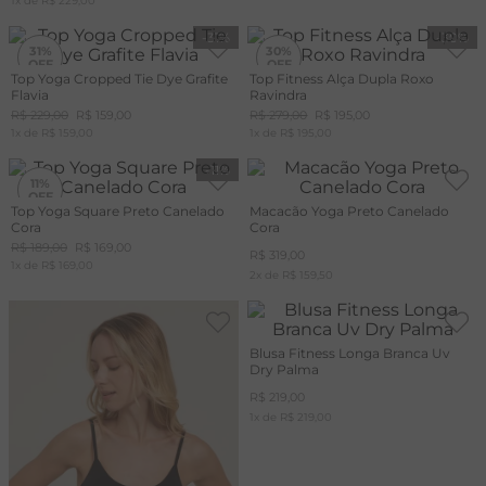
1
x de
R$
229
,
00
-
31%
-
30%
31%
30%
Top Yoga Cropped Tie Dye Grafite
Top Fitness Alça Dupla Roxo
Flavia
Ravindra
+20%
OFF
R$
229
,
00
R$
159
,
00
R$
279
,
00
R$
195
,
00
CUPOM
1
x de
R$
159
,
00
1
x de
MAIS20
R$
195
,
00
-
11%
11%
Top Yoga Square Preto Canelado
Macacão Yoga Preto Canelado
Cora
Cora
+20%
OFF
R$
189
,
00
R$
169
,
00
R$
319
,
00
CUPOM
1
x de
MAIS20
R$
169
,
00
2
x de
R$
159
,
50
Blusa Fitness Longa Branca Uv
Dry Palma
R$
219
,
00
1
x de
R$
219
,
00