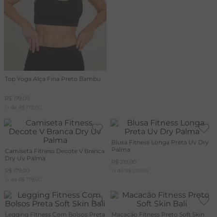
Top Yoga Alça Fina Preto Bambu
R$
179
,
00
1
x de
R$
179
,
00
Blusa Fitness Longa Preta Uv Dry
Palma
Camiseta Fitness Decote V Branca
Dry Uv Palma
R$
219
,
00
R$
179
,
00
1
x de
R$
219
,
00
1
x de
R$
179
,
00
Legging Fitness Com Bolsos Preta
Macacão Fitness Preto Soft Skin