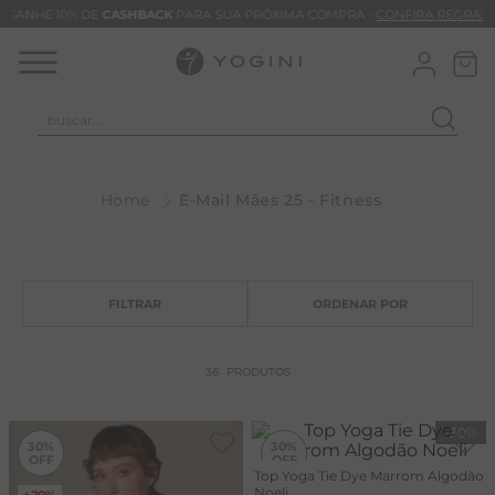
GANHE 10% DE
CASHBACK
PARA SUA PRÓXIMA COMPRA -
CONFIRA REGRAS
buscar...
T
M
E-Mail Mães 25 - Fitness
B
C
B
V
B
36
PRODUTOS
B
-
30%
-
30%
M
30%
30%
Top Yoga Tie Dye Marrom Algodão
T
Noeli