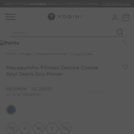
GANHE 10% DE
CASHBACK
PARA SUA PRÓXIMA COMPRA -
CONFIRA REGRAS
buscar...
T
M
Roupa
Macacao Feminino
Yoga Fitness
B
Macaquinho Fitness Decote Costas
C
Azul Jeans Eco Power
C
R$
298
,
00
R$
209
,
00
B
1
R$
209
,
00
V
B
B
PP
P
M
G
GG
M