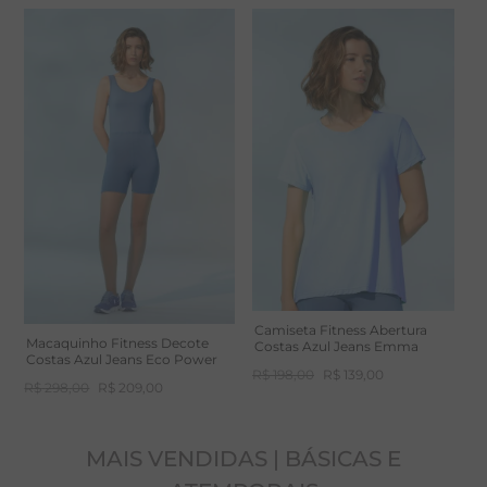
Tecido com tecnologia Truelife UV (UPF50+), que
-
30%
-
30%
bloqueia os raios UVA e UVB do sol, dando maior
segurança para práticas ao ar livre.
Camiseta Fitness Abertura
Macaquinho Fitness Decote
Costas Azul Jeans Emma
Costas Azul Jeans Eco Power
R$
198
,
00
R$
139
,
00
R$
298
,
00
R$
209
,
00
MAIS VENDIDAS | BÁSICAS E