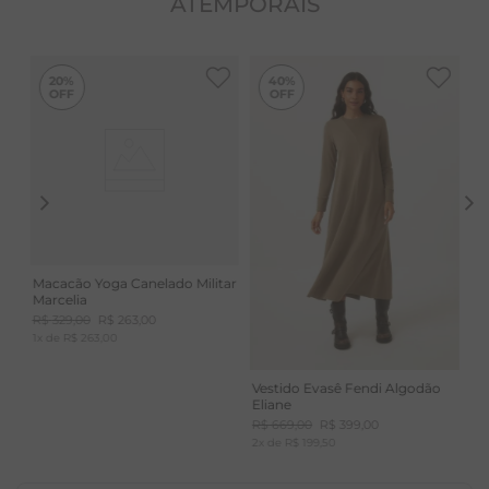
ATEMPORAIS
-
40%
20%
40%
Macacão Yoga Canelado Militar
Marcelia
R$
329
,
00
R$
263
,
00
1
x de
R$
263
,
00
Vestido Evasê Fendi Algodão
Eliane
R$
669
,
00
R$
399
,
00
2
x de
R$
199
,
50