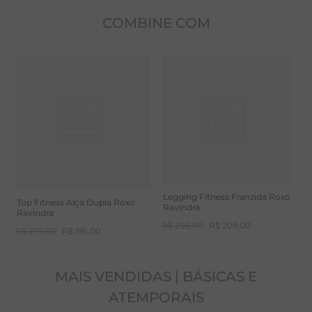
Tecnologia Ketten Sport
COMBINE COM
Tecido com tecnologia Truelife UV (UPF50+), que
bloqueia os raios UVA e UVB do sol, dando maior
segurança para práticas ao ar livre. Além de possuir a
tecnologia Ketten Sport, que oferece compressão
uniforme em todos os sentidos do tecido, evitando a
fadiga muscular.
Legging Fitness Franzida Roxo
Top Fitness Alça Dupla Roxo
Ravindra
Ravindra
A poliamida é um tecido sintético que permite ao
R$
298
,
00
R$
209
,
00
R$
279
,
00
R$
195
,
00
corpo respirar, oferecendo conforto e fluidez. Alta
capacidade de absorção de umidade e secagem
MAIS VENDIDAS | BÁSICAS E
rápida.
ATEMPORAIS