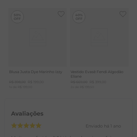
50%
40%
Blusa Justa Dye Marinho Izzy
Vestido Evasê Fendi Algodão
Eliane
R$
398
,
00
R$
199
,
00
R$
669
,
00
R$
399
,
00
1
x de
R$
199
,
00
2
x de
R$
199
,
50
Avaliações
Enviado há
1 ano