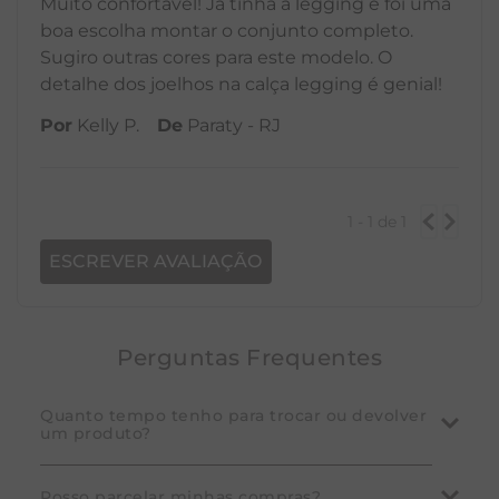
Muito confortável! Já tinha a legging e foi uma
boa escolha montar o conjunto completo.
Sugiro outras cores para este modelo. O
detalhe dos joelhos na calça legging é genial!
Por
Kelly P.
De
Paraty - RJ
1 - 1
de
1
ESCREVER AVALIAÇÃO
Perguntas Frequentes
Quanto tempo tenho para trocar ou devolver
um produto?
A Yogini garante que você pode desistir da compra
Posso parcelar minhas compras?