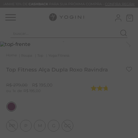
GANHE 10% DE
CASHBACK
PARA SUA PRÓXIMA COMPRA -
CONFIRA REGRAS
buscar...
T
M
Roupa
Top
Yoga Fitness
B
Top Fitness Alça Dupla Roxo Ravindra
C
B
R$
279
,
00
R$
195
,
00
1
R$
195
,
00
B
V
B
M
PP
P
M
G
GG
A