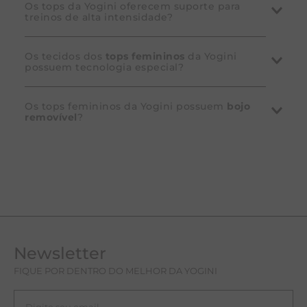
titular, número e validade) e escolha a quantidade de
de Troca, você poderá optar em realizar o processo
parcelas, podendo ser em até 6x sem juros, com
através das lojas físicas localizadas nos endereços
Não é possível, pois o estoque e a distribuição da Loja
Os tops da Yogini oferecem suporte para
treinos de alta intensidade?
parcela mínima de R$ 150,00, se disponível.
abaixo:
Virtual são independentes dos demais canais de
venda da Yogini.
MORUMBI SHOPPING
Os tops da categoria Fitness sim! Os modelos
Os tecidos dos
tops femininos
da Yogini
Av. Roque Petroni Jr, 1089 - Piso térreo
possuem tecnologia especial?
possuem compressão de moderada a alta,
garantindo firmeza e conforto para práticas como
SHOPPING IBIRAPUERA
corrida, musculação e funcional. Os tops da
Os tops da categoria Fitness sim! Os modelos
Av. Ibirapuera, 3103 - Piso Moema
Os tops femininos da Yogini possuem
bojo
removível
?
categoria Yoga são indicados para exercícios de baixo
contam com proteção UV (UPF50+), secagem rápida
SHOPPING VILLA LOBOS
impacto como Yoga e Pilates.
e compressão, ajudando a manter a pele protegida e
Av. das Nações Unidas, 4.777 - Piso 2
fresca durante o treino.
Sim! Alguns dos nossos modelos vêm com bojo
removível, permitindo que você escolha o nível de
SHOPPING ANÁLIA FRANCO
sustentação ideal para seu corpo.
Rua Regente Feijó, 1739 - Piso Tulipa
SHOPPING ELDORADO
Av. Rebouças, 3970 - Piso 1
Newsletter
SHOPPING PÁTIO PAULISTA
FIQUE POR DENTRO DO MELHOR DA YOGINI
R. Treze de Maio, 1947 - Piso Maestro Cardim