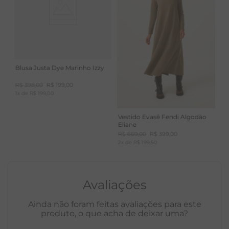
Blusa Justa Dye Marinho Izzy
R$
398
,
00
R$
199
,
00
1
x de
R$
199
,
00
Vestido Evasê Fendi Algodão
Eliane
R$
669
,
00
R$
399
,
00
2
x de
R$
199
,
50
Avaliações
Ainda não foram feitas avaliações para este
produto, o que acha de deixar uma?