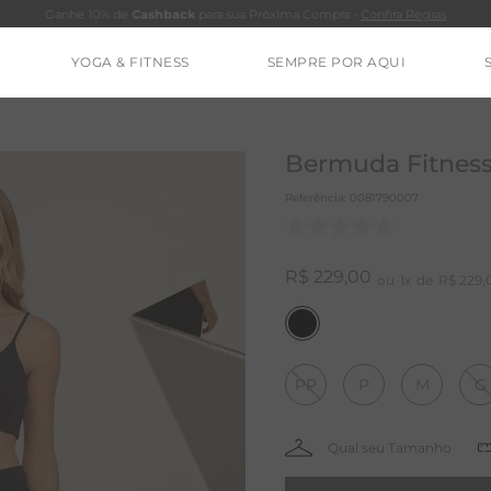
Ganhe 10% de
Cashback
para sua Próxima Compra -
Confira Regras
YOGA & FITNESS
SEMPRE POR AQUI
TERMOS MAIS BUSCADOS
CALÇA
Bermuda Fitness 
BLUSAS
Referência
:
0081790007
ESTIDOS
BAMBU
R$
229
,
00
1
R$
229
,
MACACÃO
BARRA
PP
P
M
G
IE DYE
ALGODÃO
RENATA