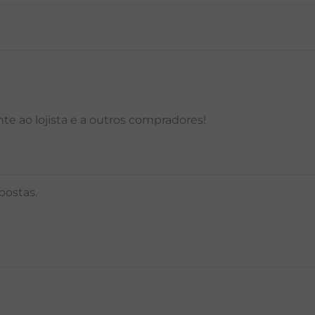
P
M
G
GG
PP
P
M
G
e ao lojista e a outros compradores!
postas.