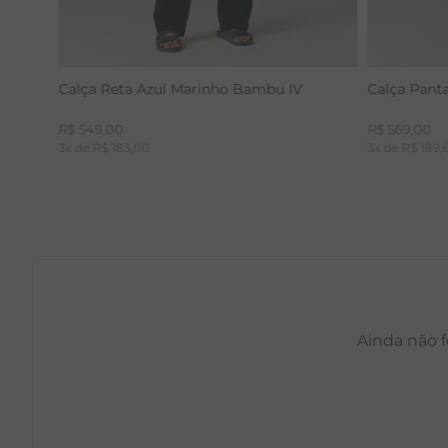
Calça Reta Azul Marinho Bambu IV
Calça Pant
R$
549
,
00
R$
569
,
00
3
x de
R$
183
,
00
3
x de
R$
189
,
Ainda não f