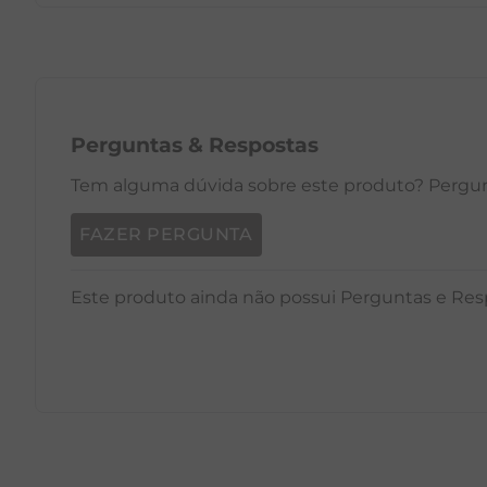
PP
P
M
G
GG
PP
Perguntas
&
Respostas
Tem alguma dúvida sobre este produto? Pergunt
FAZER PERGUNTA
Este produto ainda não possui Perguntas e Res