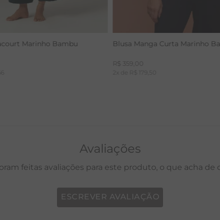
acourt Marinho Bambu
Blusa Manga Curta Marinho 
R$
359
,
00
66
2
x de
R$
179
,
50
Avaliações
oram feitas avaliações para este produto, o que acha de
ESCREVER AVALIAÇÃO