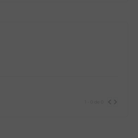
GG
PP
P
M
G
GG
1 - 0
de
0