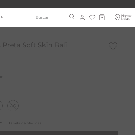
Buscar
SALE
Preta Soft Skin Bali
00
GG
Tabela de Medidas