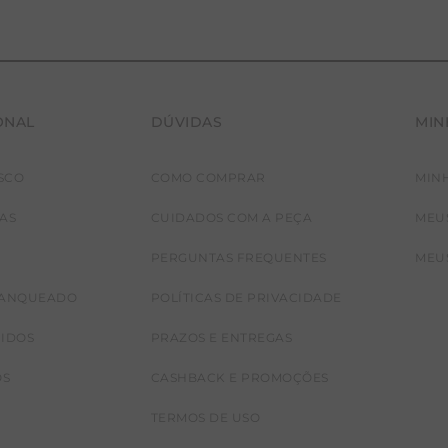
ONAL
DÚVIDAS
MIN
SCO
COMO COMPRAR
MIN
JAS
CUIDADOS COM A PEÇA
MEU
PERGUNTAS FREQUENTES
MEU
RANQUEADO
POLÍTICAS DE PRIVACIDADE
CIDOS
PRAZOS E ENTREGAS
OS
CASHBACK E PROMOÇÕES
TERMOS DE USO