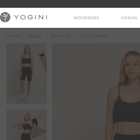
NOVIDADES
CASUAL
Roupa
Bermuda
Yoga Fitness
V
T