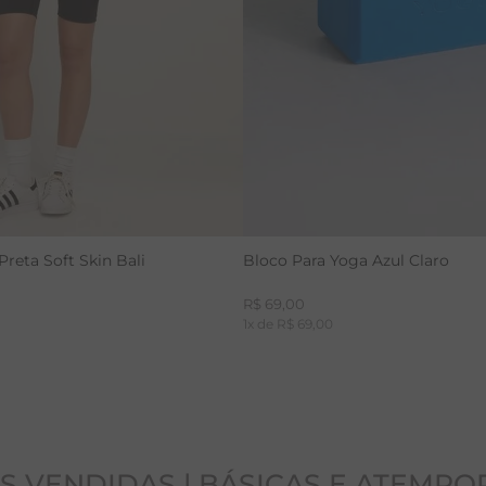
reta Soft Skin Bali
Bloco Para Yoga Azul Claro
R$
69
,
00
1
x de
R$
69
,
00
S VENDIDAS | BÁSICAS E ATEMPO