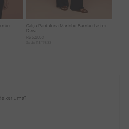
Bambu
Calça Pantalona Marinho Bambu Lastex
Deva
R$
529
,
00
3
x de
R$
176
,
33
 deixar uma?