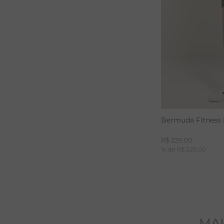
Bermuda Fitness P
R$
229
,
00
1
x de
R$
229
,
00
MAI