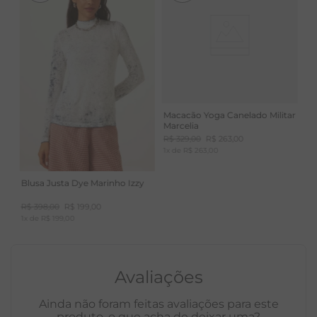
Macacão Yoga Canelado Militar
Marcelia
R$
329
,
00
R$
263
,
00
1
x de
R$
263
,
00
Blusa Justa Dye Marinho Izzy
R$
398
,
00
R$
199
,
00
1
x de
R$
199
,
00
Avaliações
Ainda não foram feitas avaliações para este
produto, o que acha de deixar uma?