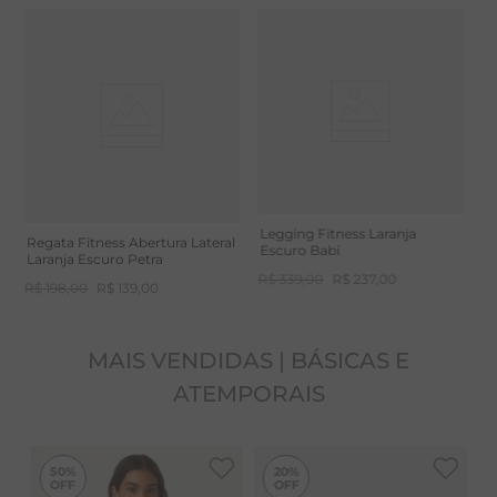
-
30%
Top Fitness Nadador Alça Fina
T
Laranja Escuro Babi
L
R$
198
,
00
R$
139
,
00
R
Legging Fitness Laranja
Regata Fitness Abertura Lateral
Escuro Babi
Laranja Escuro Petra
R$
339
,
00
R$
237
,
00
R$
198
,
00
R$
139
,
00
MAIS VENDIDAS | BÁSICAS E
ATEMPORAIS
-
50%
50%
20%