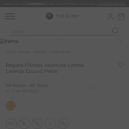
GANHE 10% DE
CASHBACK
PARA SUA PRÓXIMA COMPRA -
CONFIRA REGRAS
buscar...
T
M
Roupa
Regata
Yoga Fitness
B
Regata Fitness Abertura Lateral
C
Laranja Escuro Petra
B
R$
198
,
00
R$
139
,
00
V
1
R$
139
,
00
B
M
B
PP
P
M
G
GG
T