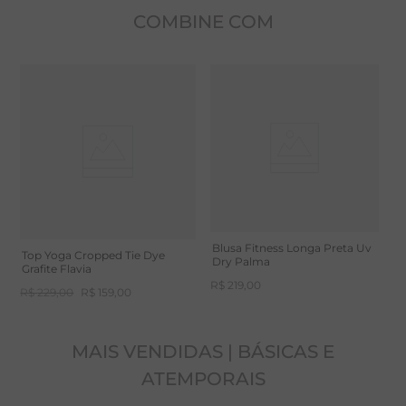
Peça com tingimento manual
COMBINE COM
A fibra de ALGODÃO é natural retirada da flor do
algodoeiro. O tecido respira, proporcionando rápida
troca de temperatura e alta capacidade de absorção
de umidade. Além disso, o toque é macio e
confortável, trazendo aconchego e um toque
agradável.
Blusa Fitness Longa Preta Uv
Top Yoga Cropped Tie Dye
Dry Palma
Grafite Flavia
R$
219
,
00
R$
229
,
00
R$
159
,
00
MAIS VENDIDAS | BÁSICAS E
ATEMPORAIS