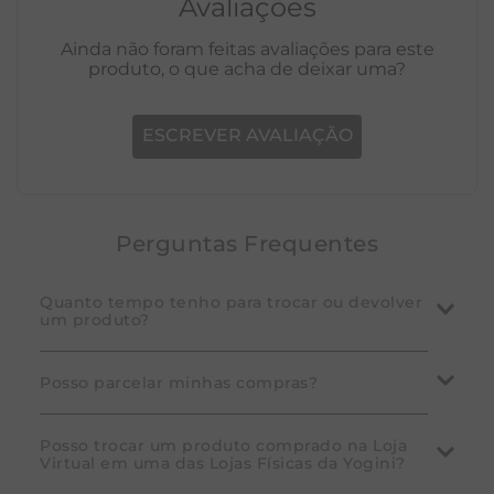
Avaliações
Ainda não foram feitas avaliações para este
produto, o que acha de deixar uma?
ESCREVER AVALIAÇÃO
Perguntas Frequentes
Quanto tempo tenho para trocar ou devolver
um produto?
A Yogini garante que você pode desistir da compra
Posso parcelar minhas compras?
em até 7 dias corridos após o recebimento do
pedido. Em caso de defeito de fabricação, a troca
Sim! Consulte as condições disponíveis nos produtos.
Posso trocar um produto comprado na Loja
pode ser solicitada dentro do prazo de 30 dias
Virtual em uma das Lojas Físicas da Yogini?
Na tela de pagamento, selecione o cartão de crédito
corridos. Para mais detalhes, consulte nossa
política