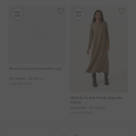
-
40%
50%
40%
Blusa Justa Dye Marinho Izzy
R$
398
,
00
R$
199
,
00
1
x de
R$
199
,
00
Vestido Evasê Fendi Algodão
Eliane
R$
669
,
00
R$
399
,
00
2
x de
R$
199
,
50