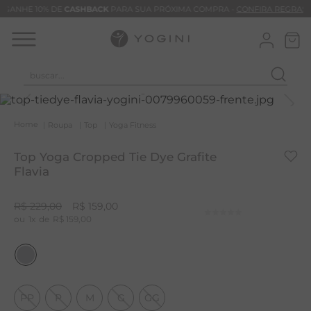
GANHE 10% DE
CASHBACK
PARA SUA PRÓXIMA COMPRA -
CONFIRA REGRAS
buscar...
T
M
Roupa
Top
Yoga Fitness
B
Top Yoga Cropped Tie Dye Grafite
C
Flavia
B
R$
229
,
00
R$
159
,
00
V
1
R$
159
,
00
B
B
M
PP
P
M
G
GG
T