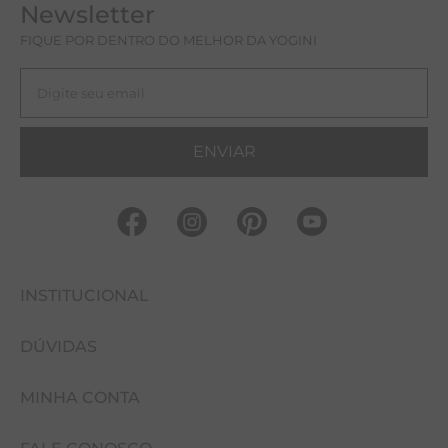
Newsletter
SHOPPING PÁTIO PAULISTA
FIQUE POR DENTRO DO MELHOR DA YOGINI
R. Treze de Maio, 1947 - Piso Maestro Cardim
ENVIAR
INSTITUCIONAL
DÚVIDAS
FALE CONOSCO
MINHA CONTA
NOSSAS LOJAS
COMO COMPRAR
EVENTOS
CUIDADOS COM A PEÇA
MINHA CONTA