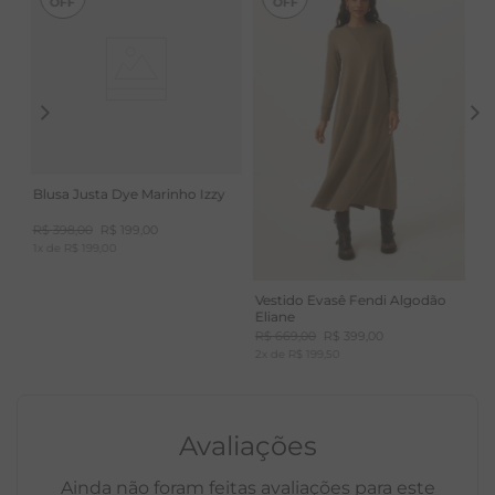
que traz conforto. Aconchegante e com toque
agradável.
Blusa Justa Dye Marinho Izzy
R$
398
,
00
R$
199
,
00
1
x de
R$
199
,
00
Vestido Evasê Fendi Algodão
Eliane
R$
669
,
00
R$
399
,
00
2
x de
R$
199
,
50
Avaliações
Ainda não foram feitas avaliações para este