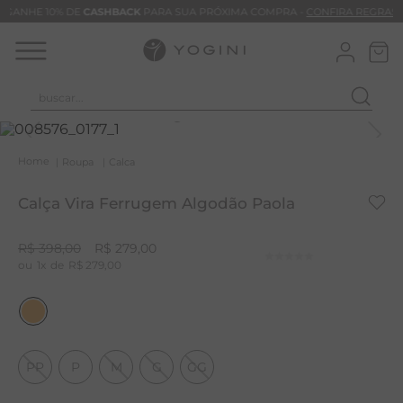
GANHE 10% DE
CASHBACK
PARA SUA PRÓXIMA COMPRA -
CONFIRA REGRAS
buscar...
T
M
Roupa
Calca
B
Calça Vira Ferrugem Algodão Paola
C
B
R$
398
,
00
R$
279
,
00
1
R$
279
,
00
V
B
M
B
PP
P
M
G
GG
T