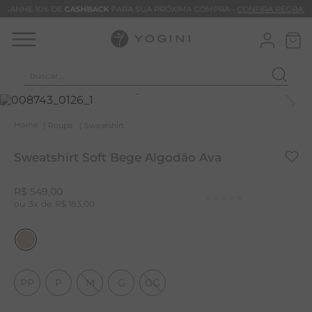
GANHE 10% DE
CASHBACK
PARA SUA PRÓXIMA COMPRA -
CONFIRA REGRAS
buscar...
T
M
Roupa
Sweatshirt
B
Sweatshirt Soft Bege Algodão Ava
C
C
R$
549
,
00
3
R$
183
,
00
B
V
B
B
PP
P
M
G
GG
M