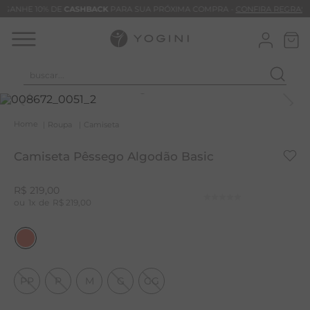
GANHE 10% DE
CASHBACK
PARA SUA PRÓXIMA COMPRA -
CONFIRA REGRAS
buscar...
T
M
Roupa
Camiseta
B
Camiseta Pêssego Algodão Basic
C
C
R$
219
,
00
1
R$
219
,
00
B
V
B
B
PP
P
M
G
GG
M