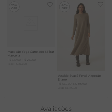
-
40%
20%
40%
Macacão Yoga Canelado Militar
Marcelia
R$
329
,
00
R$
263
,
00
1
x de
R$
263
,
00
Vestido Evasê Fendi Algodão
Eliane
R$
669
,
00
R$
399
,
00
2
x de
R$
199
,
50