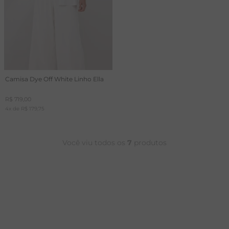
Camisa Dye Off White Linho Ella
R$
719
,
00
4
x de
R$
179
,
75
Você viu todos os
7
produtos