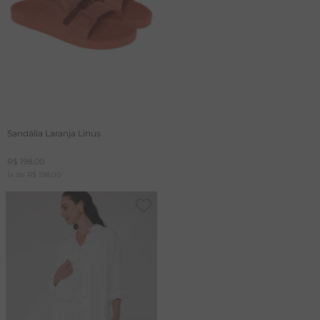
Sandália Laranja Linus
R$
198
,
00
1
x de
R$
198
,
00