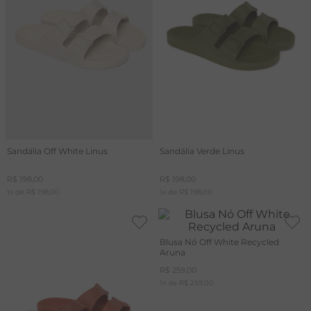
Sandália Off White Linus
Sandália Verde Linus
R$
198
,
00
R$
198
,
00
1
x de
R$
198
,
00
1
x de
R$
198
,
00
Blusa Nó Off White Recycled
Aruna
R$
259
,
00
1
x de
R$
259
,
00