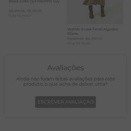
Blusa Justa Dye Marinho Izzy
Feita em PVC ecológico expandido
R$
398
,
00
R$
199
,
00
100% reciclável
1
x de
R$
199
,
00
Livres de metais pesados
Vestido Evasê Fendi Algodão
Plastificantes de origem vegetal
Eliane
R$
669
,
00
R$
399
,
00
70% de fontes renováveis na composição
2
x de
R$
199
,
50
Estilo e conforto com consciência ambiental
Avaliações
Ainda não foram feitas avaliações para este
produto, o que acha de deixar uma?
ESCREVER AVALIAÇÃO