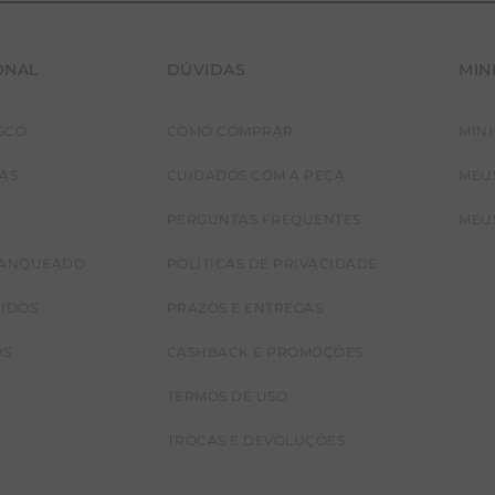
ONAL
DÚVIDAS
MIN
SCO
COMO COMPRAR
MIN
JAS
CUIDADOS COM A PEÇA
MEU
PERGUNTAS FREQUENTES
MEU
RANQUEADO
POLÍTICAS DE PRIVACIDADE
CIDOS
PRAZOS E ENTREGAS
OS
CASHBACK E PROMOÇÕES
TERMOS DE USO
TROCAS E DEVOLUÇÕES