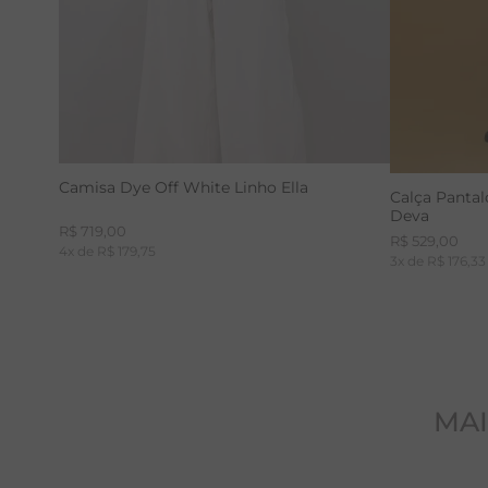
Camisa Dye Off White Linho Ella
Calça Panta
Deva
R$
719
,
00
R$
529
,
00
4
x de
R$
179
,
75
3
x de
R$
176
,
33
MAI