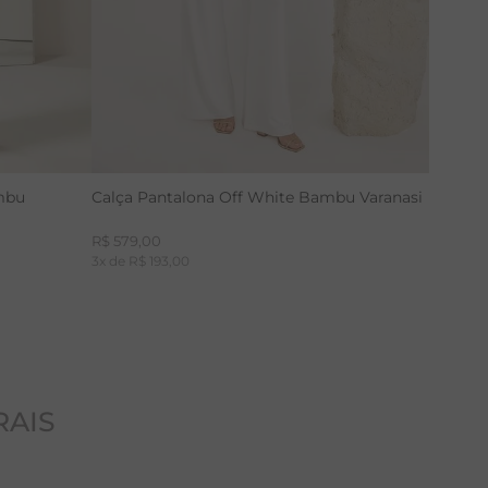
mbu
Calça Pantalona Off White Bambu Varanasi
R$
579
,
00
3
x de
R$
193
,
00
RAIS