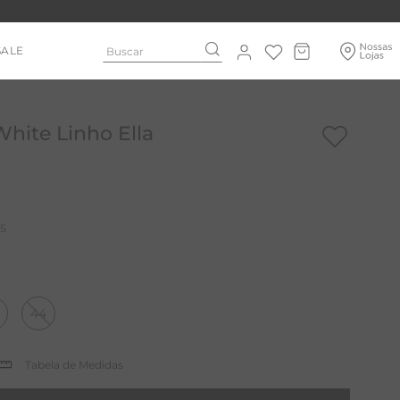
Buscar
SALE
hite Linho Ella
5
44
Tabela de Medidas