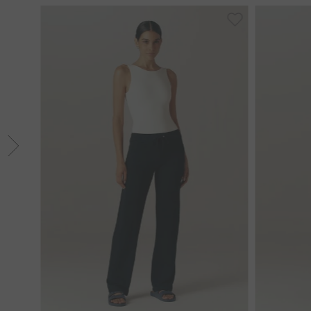
40
42
P