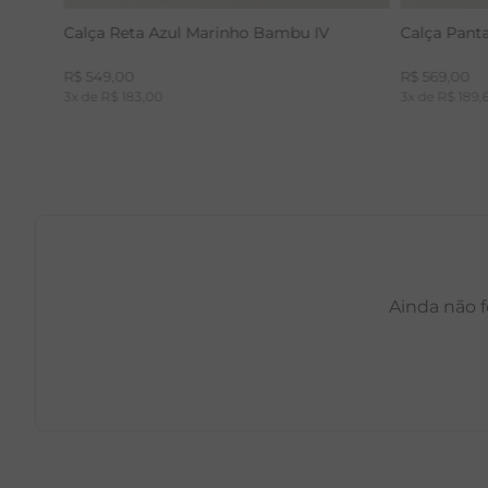
Calça Reta Azul Marinho Bambu IV
Calça Pant
R$
549
,
00
R$
569
,
00
3
x de
R$
183
,
00
3
x de
R$
189
,
Ainda não f
PP
P
M
G
GG
PP