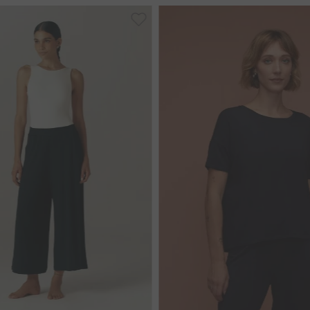
M
G
GG
PP
M
G