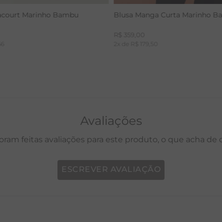
acourt Marinho Bambu
Blusa Manga Curta Marinho 
R$
359
,
00
66
2
x de
R$
179
,
50
Avaliações
oram feitas avaliações para este produto, o que acha de
ESCREVER AVALIAÇÃO
P
M
G
GG
PP
P
M
G