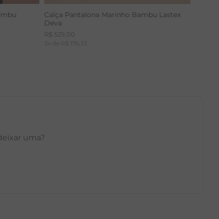
Bambu
Calça Pantalona Marinho Bambu Lastex
Deva
R$
529
,
00
3
x de
R$
176
,
33
 deixar uma?
GG
PP
P
M
G
GG