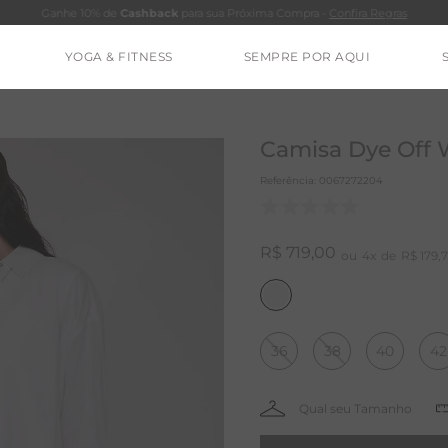
Ganhe 10% de
Cashback
para sua Próxima Compra -
Confira Regras
YOGA & FITNESS
SEMPRE POR AQUI
TERMOS MAIS BUSCADOS
CALÇA
Camisa Dye Off W
BLUSAS
Referência
:
0067272204
ESTIDOS
BAMBU
R$
719
,
00
4
R$
179
,
7
BARRA
MACACÃO
36
38
40
42
IE DYE
ALGODÃO
RENATA