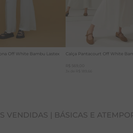
lona Off White Bambu Lastex
Calça Pantacourt Off White Ba
R$
569
,
00
3
x de
R$
189
,
66
S VENDIDAS | BÁSICAS E ATEMPO