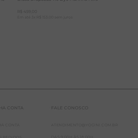
R$
459
,
00
Em até
3
x
R$
153
,
00
sem juros
HA CONTA
FALE CONOSCO
P
M
G
HA CONTA
ATENDIMENTO@YOGINI.COM.BR
DAS 9:00H ÀS 18:00H
S PEDIDOS