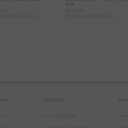
Allie
9
,
00
R$
459
,
00
é
8
x
R$
153
,
62
sem juros
Em até
3
x
R$
153
,
00
sem juros
ONAL
DÚVIDAS
MIN
36
38
40
42
PP
P
M
G
SCO
COMO COMPRAR
MIN
JAS
CUIDADOS COM A PEÇA
MEU