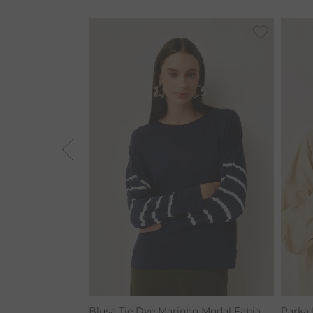
BAMBU
BARRA
MACACÃO
TIE DYE
ALGODÃO
RENATA
CALÇA BAMBU
Blusa Tie Dye Marinho Modal Fabia
Parka