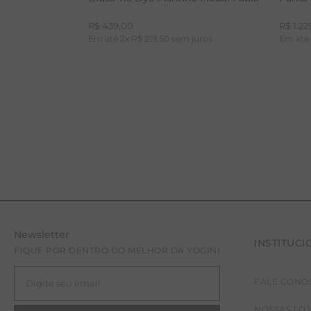
R$
439
,
00
R$
1
.
22
Em até
2
x
R$
219
,
50
sem juros
Em at
Newsletter
INSTITUCI
PP
P
FIQUE POR DENTRO DO MELHOR DA YOGINI
FALE CONO
NOSSAS LO