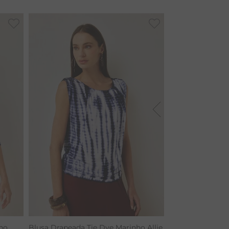
ho
Blusa Drapeada Tie Dye Marinho Allie