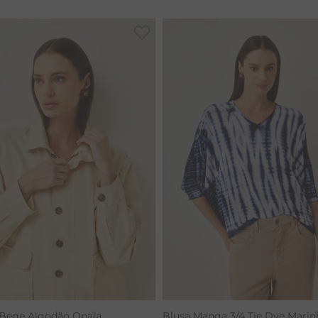
CALÇA BAMBU
 Bege Algodão Opala
Blusa Manga 3/4 Tie Dye Marin