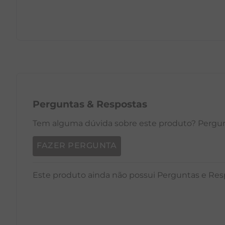
PP
P
M
G
GG
PP
Perguntas
&
Respostas
Tem alguma dúvida sobre este produto? Pergunt
FAZER PERGUNTA
Este produto ainda não possui Perguntas e Res