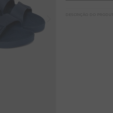
RENATA
DESCRIÇÃO DO PRODU
Linus é a combinação perfe
Produzidas em PVC ecológic
metais pesados e utilizam 
renováveis em sua compos
Com a Linus, você terá a 
comprometer o futuro de q
Feita em PVC ecológ
100% reciclável
Livres de metais pes
Plastificantes de or
70% de fontes renov
Estilo e conforto co