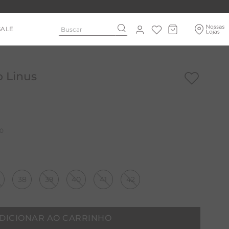
Buscar
SALE
o Linus
0
38
39
40
41
42
DICIONAR AO CARRINHO