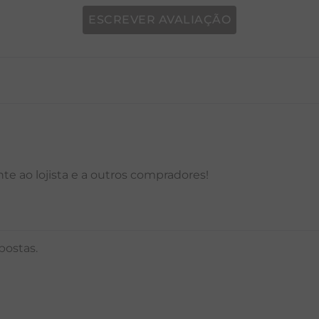
ESCREVER AVALIAÇÃO
P
M
G
GG
PP
P
M
G
e ao lojista e a outros compradores!
postas.