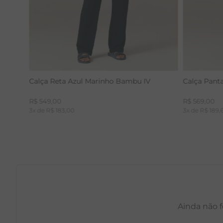
Calça Reta Azul Marinho Bambu IV
Calça Pant
R$
549
,
00
R$
569
,
00
3
x de
R$
183
,
00
3
x de
R$
189
,
Ainda não f