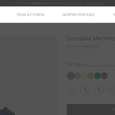
Ganhe 10% de
Cashback
para sua Próxima Compra -
Confira Regras
YOGA & FITNESS
SEMPRE POR AQUI
TERMOS MAIS BUSCADOS
CALÇA
Sandália Marinh
CLEO
Referência
:
0068550058
BLUSAS
ESTIDOS
R$
198
,
00
1
R$
198
,
0
BAMBU
MACACÃO
34
35
36
37
BARRA
IE DYE
ALGODÃO
A