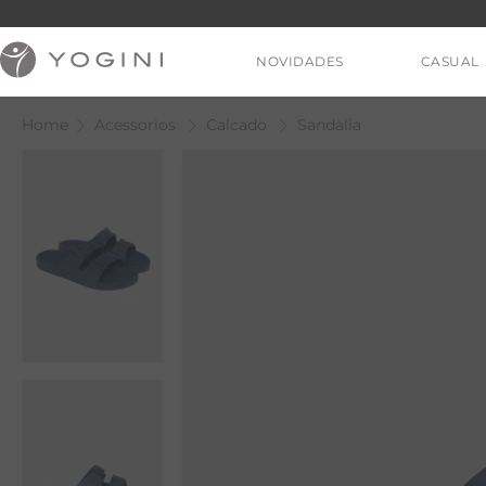
NOVIDADES
CASUAL
Acessorios
Calcado
Sandalia
V
T