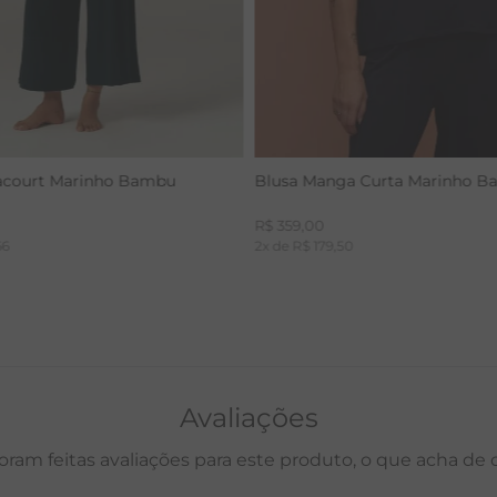
acourt Marinho Bambu
Blusa Manga Curta Marinho 
R$
359
,
00
66
2
x de
R$
179
,
50
Avaliações
oram feitas avaliações para este produto, o que acha de