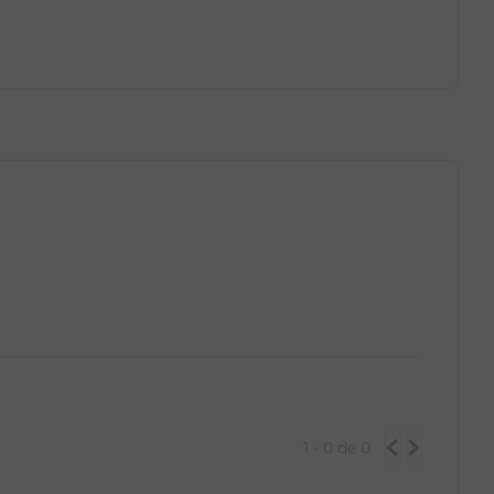
GG
PP
P
M
G
GG
1 - 0
de
0