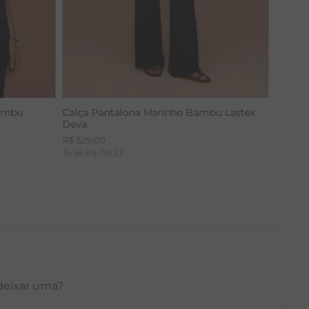
Bambu
Calça Pantalona Marinho Bambu Lastex
Deva
R$
529
,
00
3
x de
R$
176
,
33
 deixar uma?