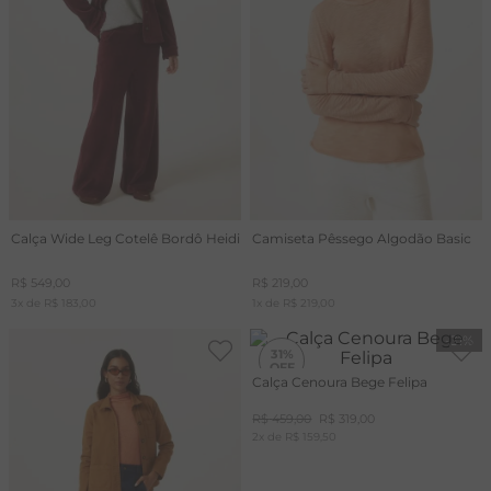
Calça Wide Leg Cotelê Bordô Heidi
Camiseta Pêssego Algodão Basic
R$
549
,
00
R$
219
,
00
3
x de
R$
183
,
00
1
x de
R$
219
,
00
-
31%
31%
Calça Cenoura Bege Felipa
R$
459
,
00
R$
319
,
00
2
x de
R$
159
,
50