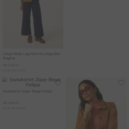
Calça Wide Leg Marinho Algodão
Regina
R$
698
,
00
4
x de
R$
174
,
50
Sweatshirt Zíper Bege Felipa
R$
498
,
00
3
x de
R$
166
,
00