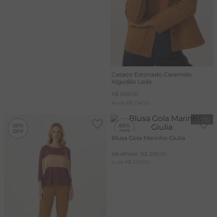
Casaco Estonado Caramelo
Algodão Leda
R$
698
,
00
4
x de
R$
174
,
50
-
20%
-
50%
20%
50%
Blusa Gola Marinho Giulia
R$
479
,
00
R$
239
,
00
1
x de
R$
239
,
00