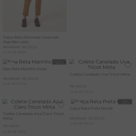
Calça Reta Estonada Caramelo
Algodão Leda
R$
689
,
00
R$
551
,
00
3
x de
R$
183
,
66
-
50%
50%
Saia Reta Marinho Giulia
Colete Canelado Uva Tricot Mirta
R$
498
,
00
R$
249
,
00
+20%
OFF
1
x de
R$
249
,
00
R$
459
,
00
CUPOM
MAIS20
3
x de
R$
153
,
00
-
50%
50%
Calça Reta Preta Nicole
Colete Canelado Azul Claro Tricot
Mirta
R$
579
,
00
R$
289
,
00
1
x de
R$
289
,
00
R$
459
,
00
3
x de
R$
153
,
00