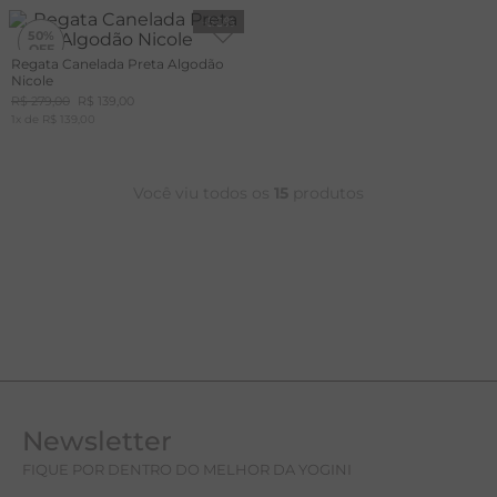
-
50%
50%
Regata Canelada Preta Algodão
Nicole
R$
279
,
00
R$
139
,
00
1
x de
R$
139
,
00
Você viu todos os
15
produtos
Newsletter
FIQUE POR DENTRO DO MELHOR DA YOGINI