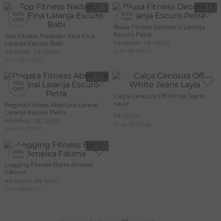
-
30%
-
30%
30%
30%
Blusa Fitness Decote U Laranja
Escuro Petra
Top Fitness Nadador Alça Fina
+20%
+20%
OFF
OFF
Laranja Escuro Babi
R$
269
,
00
R$
188
,
00
CUPOM
CUPOM
MAIS20
1
x de
MAIS20
R$
188
,
00
R$
198
,
00
R$
139
,
00
1
x de
R$
139
,
00
-
30%
30%
Calça Cenoura Off White Jeans
Layla
Regata Fitness Abertura Lateral
+20%
OFF
Laranja Escuro Petra
R$
539
,
00
CUPOM
MAIS20
R$
198
,
00
R$
139
,
00
3
x de
R$
179
,
66
1
x de
R$
139
,
00
-
30%
30%
Legging Fitness Barra Ameixa
Fátima
+20%
OFF
R$
259
,
00
R$
181
,
00
CUPOM
1
x de
MAIS20
R$
181
,
00