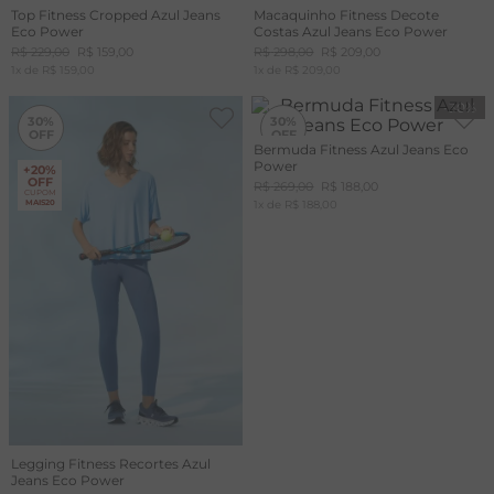
Top Fitness Cropped Azul Jeans
Macaquinho Fitness Decote
Eco Power
Costas Azul Jeans Eco Power
R$
229
,
00
R$
159
,
00
R$
298
,
00
R$
209
,
00
1
x de
R$
159
,
00
1
x de
R$
209
,
00
-
30%
-
30%
30%
30%
Bermuda Fitness Azul Jeans Eco
Power
+20%
+20%
OFF
OFF
R$
269
,
00
R$
188
,
00
CUPOM
CUPOM
MAIS20
1
x de
MAIS20
R$
188
,
00
Legging Fitness Recortes Azul
Jeans Eco Power