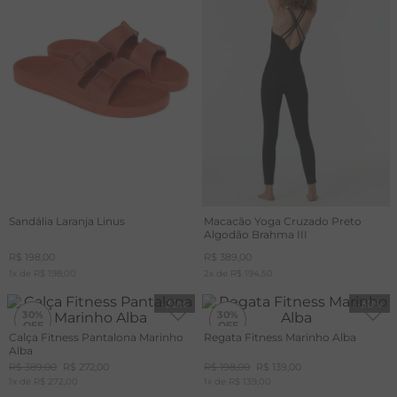
T
A
R
Sandália Laranja Linus
Macacão Yoga Cruzado Preto
Algodão Brahma III
R$
198
,
00
R$
389
,
00
1
x de
R$
198
,
00
2
x de
R$
194
,
50
-
30%
-
30%
30%
30%
Calça Fitness Pantalona Marinho
Regata Fitness Marinho Alba
Alba
R$
389
,
00
R$
272
,
00
R$
198
,
00
R$
139
,
00
1
x de
R$
272
,
00
1
x de
R$
139
,
00