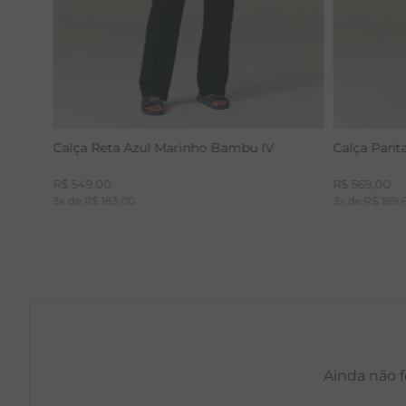
Calça Reta Azul Marinho Bambu IV
Calça Pant
R$
549
,
00
R$
569
,
00
3
x de
R$
183
,
00
3
x de
R$
189
,
Ainda não f