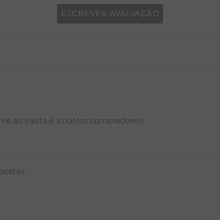
ESCREVER AVALIAÇÃO
P
M
G
GG
PP
P
M
G
e ao lojista e a outros compradores!
postas.