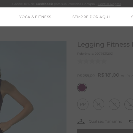
Ganhe 10% de
Cashback
para sua Próxima Compra -
Confira Regras
YOGA & FITNESS
SEMPRE POR AQUI
TERMOS MAIS BUSCADOS
CLEO
Legging Fitness
CALÇA
Referência
:
0077931203
BLUSAS
ESTIDOS
R$
181
,
00
R$
259
,
00
1
BAMBU
BARRA
PP
P
M
G
MACACÃO
IE DYE
ALGODÃO