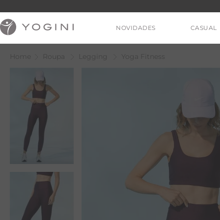
NOVIDADES
CASUAL
Roupa
Legging
Yoga Fitness
V
T