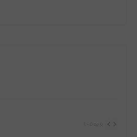
GG
PP
P
M
G
GG
1 - 0
de
0