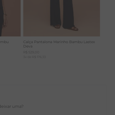
Bambu
Calça Pantalona Marinho Bambu Lastex
Deva
R$
529
,
00
3
x de
R$
176
,
33
 deixar uma?