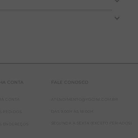
, corrida e pilates, oferecendo ajuste perfeito ao
e (yoga e pilates).
manter a pele protegida e fresca durante o exercício.
HA CONTA
FALE CONOSCO
HA CONTA
ATENDIMENTO@YOGINI.COM.BR
DAS 9:00H ÀS 18:00H
S PEDIDOS
SEGUNDA À SEXTA (EXCETO FERIADOS)
S ENDEREÇOS