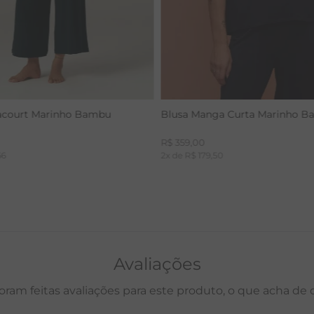
acourt Marinho Bambu
Blusa Manga Curta Marinho 
R$
359
,
00
66
2
x de
R$
179
,
50
Avaliações
oram feitas avaliações para este produto, o que acha de