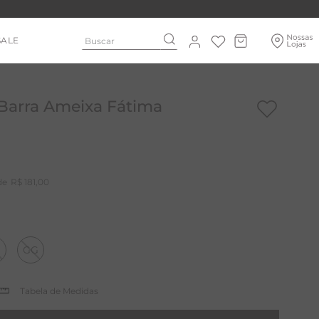
Buscar
SALE
 Barra Ameixa Fátima
R$
181
,
00
GG
Tabela de Medidas