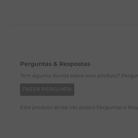
PP
P
M
G
GG
PP
Perguntas
&
Respostas
Tem alguma dúvida sobre este produto? Pergunt
FAZER PERGUNTA
Este produto ainda não possui Perguntas e Res