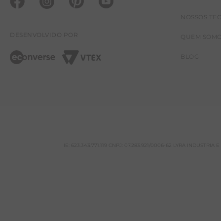
NOSSOS TE
DESENVOLVIDO POR
QUEM SOM
BLOG
IE: 623.343.771.119 CNPJ: 07.283.921/0006-62 LYRA INDUSTRI