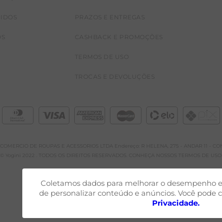
CIDOS
PRAZOS E ENTREGAS
OS
CASHBACK E PROMOÇÕES
TERMOS DE USO
TROCAS E DEVOLUÇÕES
A E COMERCIO DE ROUPAS E ACESSORIOS LTDA Endereço: R HELENA, 275 - ANDAR 11 - CONJ
© Yogini 2022 . TODOS OS DIREITOS RESERVADOS. CONHEÇA NOSSOS TERMOS DE USO
Coletamos dados para melhorar o desempenho e 
de personalizar conteúdo e anúncios. Você pode c
Privacidade.