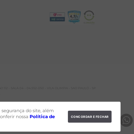
 112 - SALA 04 - 04.552-050 - VILA OLIMPIA - SAO PAULO - SP
.
segurança do site, além
onferir nossa
Política de
CONCORDAR E FECHAR