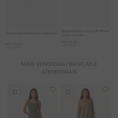
geral.
2
x
R$ 184,50
2
x
A Ágata Negra afasta a inveja.
Blusa Decote V Dye Off White
Japamala Obsidiana e Hematita
Linho Francis
R$
598
,
00
R$
759
,
00
3
x
R$ 199,33
5
x
R$ 151,80
MAIS VENDIDAS | BÁSICAS E
ATEMPORAIS
-
20%
-
40%
20%
40%