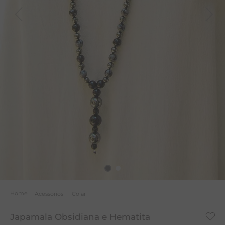
A
R
C
Acessorios
Colar
Japamala Obsidiana e Hematita