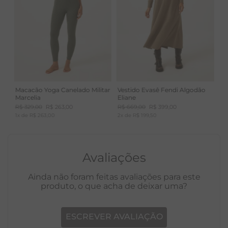
Macacão Yoga Canelado Militar
Vestido Evasê Fendi Algodão
Marcelia
Eliane
R$
329
,
00
R$
263
,
00
R$
669
,
00
R$
399
,
00
1
x de
R$
263
,
00
2
x de
R$
199
,
50
Avaliações
Ainda não foram feitas avaliações para este
produto, o que acha de deixar uma?
ESCREVER AVALIAÇÃO