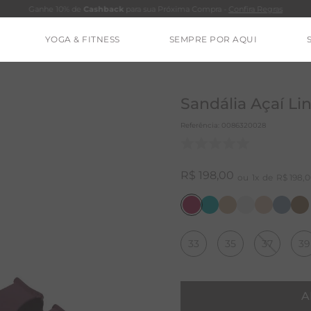
Ganhe 10% de
Cashback
para sua Próxima Compra -
Confira Regras
YOGA & FITNESS
SEMPRE POR AQUI
TERMOS MAIS BUSCADOS
CALÇA
Sandália Açaí Li
BLUSAS
Referência
:
0086320028
ESTIDOS
BAMBU
R$
198
,
00
1
R$
198
,
0
MACACÃO
BARRA
33
35
37
39
IE DYE
ALGODÃO
RENATA
A