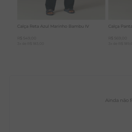
Calça Reta Azul Marinho Bambu IV
Calça Pant
R$
549
,
00
R$
569
,
00
3
x de
R$
183
,
00
3
x de
R$
189
,
Ainda não f