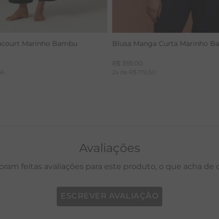
acourt Marinho Bambu
Blusa Manga Curta Marinho 
R$
359
,
00
66
2
x de
R$
179
,
50
Avaliações
oram feitas avaliações para este produto, o que acha de
ESCREVER AVALIAÇÃO