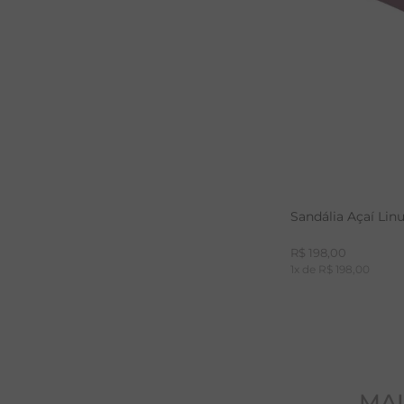
Sandália Açaí Lin
R$
198
,
00
1
x de
R$
198
,
00
MAI