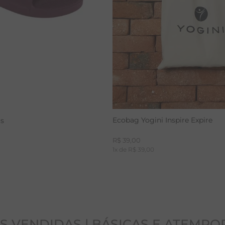
Ecobag Yogini Inspire Expire
us
R$
39
,
00
1
x de
R$
39
,
00
S VENDIDAS | BÁSICAS E ATEMPO