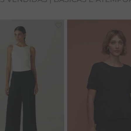
33
35
39