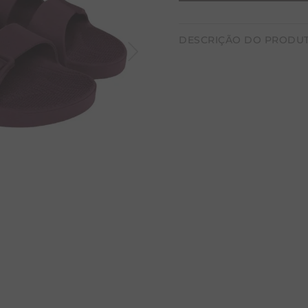
CALÇA BAMBU
DESCRIÇÃO DO PRODU
Linus é a combinação perfe
Produzidas em PVC ecológic
metais pesados e utilizam 
renováveis em sua compos
Com a Linus, você terá a 
comprometer o futuro de q
Feita em PVC ecológ
100% reciclável
Livres de metais pes
Plastificantes de or
70% de fontes renov
Estilo e conforto co