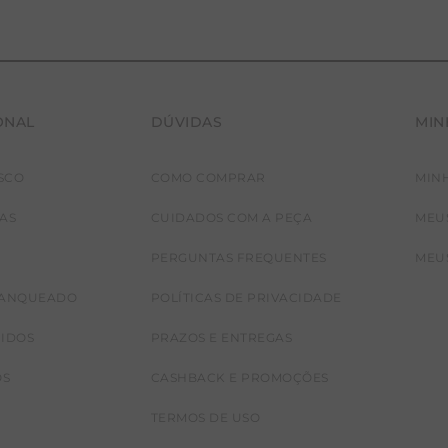
ONAL
DÚVIDAS
MIN
SCO
COMO COMPRAR
MIN
JAS
CUIDADOS COM A PEÇA
MEU
PERGUNTAS FREQUENTES
MEU
RANQUEADO
POLÍTICAS DE PRIVACIDADE
CIDOS
PRAZOS E ENTREGAS
OS
CASHBACK E PROMOÇÕES
TERMOS DE USO