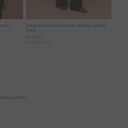
Bambu
Calça Pantalona Marinho Bambu Lastex
Deva
R$
529
,
00
3
x de
R$
176
,
33
 deixar uma?