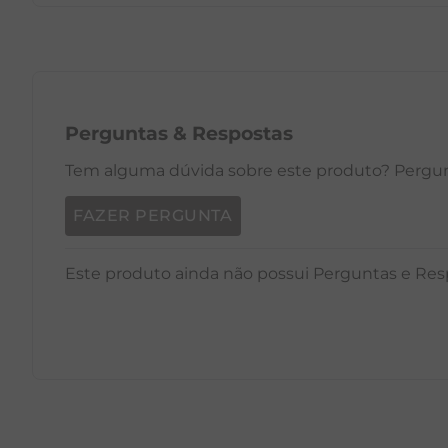
PP
P
M
G
GG
PP
Perguntas
&
Respostas
Tem alguma dúvida sobre este produto? Pergunt
FAZER PERGUNTA
Este produto ainda não possui Perguntas e Res