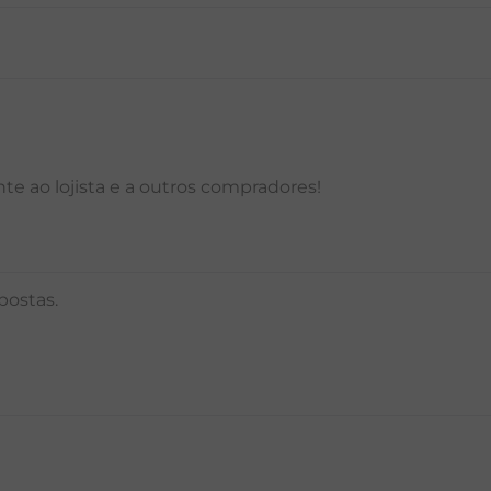
P
M
G
GG
PP
P
M
G
e ao lojista e a outros compradores!
postas.