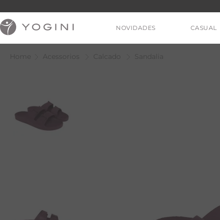
NOVIDADES
CASUAL
Acessorios
Calcado
Sandalia
V
T