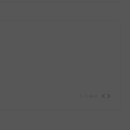
GG
PP
P
M
G
GG
1 - 0
de
0