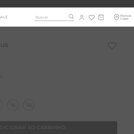
Buscar
SALE
nus
0
41
43
DICIONAR AO CARRINHO