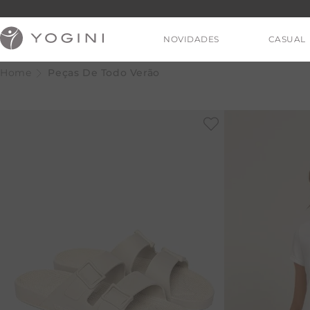
NOVIDADES
CASUAL
Peças De Todo Verão
V
T