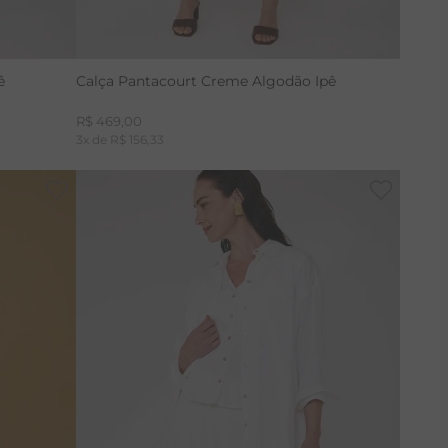
pê
Calça Pantacourt Creme Algodão Ipê
R$
469
,
00
3
x de
R$
156
,
33