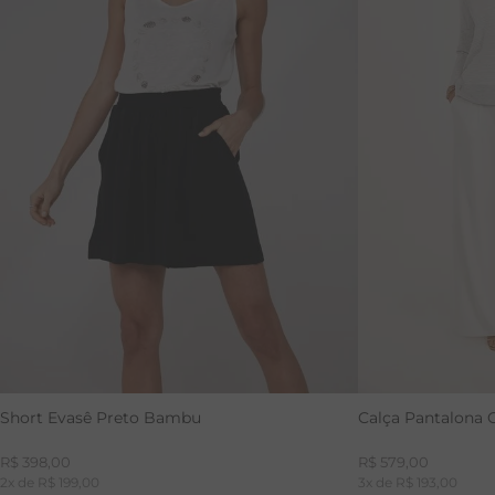
PP
P
M
G
GG
Short Evasê Preto Bambu
Calça Pantalona 
R$
398
,
00
R$
579
,
00
2
x de
R$
199
,
00
3
x de
R$
193
,
00