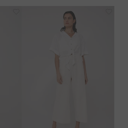
PP
P
G
GG