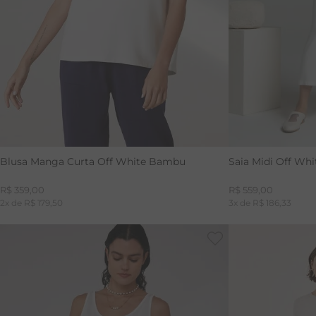
GG
Blusa Manga Curta Off White Bambu
Saia Midi Off Wh
R$
359
,
00
R$
559
,
00
2
x de
R$
179
,
50
3
x de
R$
186
,
33