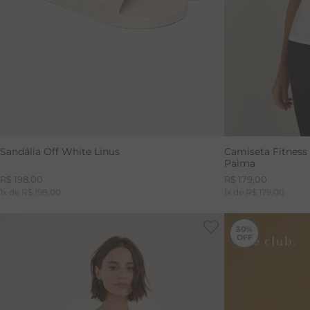
Sandália Off White Linus
Camiseta Fitness
Palma
R$
198
,
00
R$
179
,
00
1
x de
R$
198
,
00
1
x de
R$
179
,
00
30%