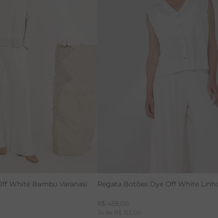
PP
P
M
G
GG
Off White Bambu Varanasi
Regata Botões Dye Off White Linho
R$
459
,
00
3
x de
R$
153
,
00