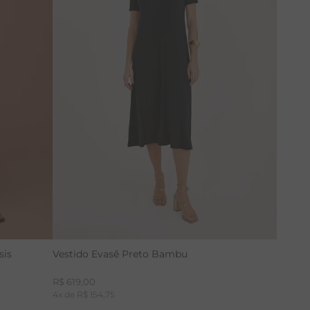
PP
P
M
G
GG
sis
Vestido Evasê Preto Bambu
R$
619
,
00
4
x de
R$
154
,
75