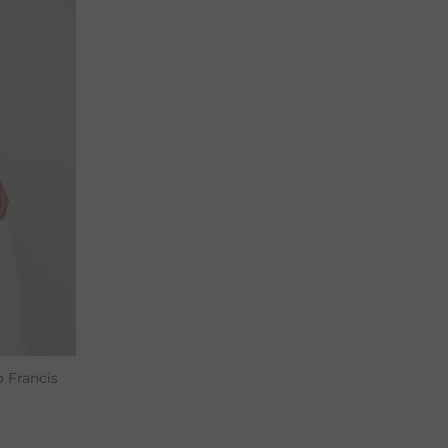
40
42
 Francis