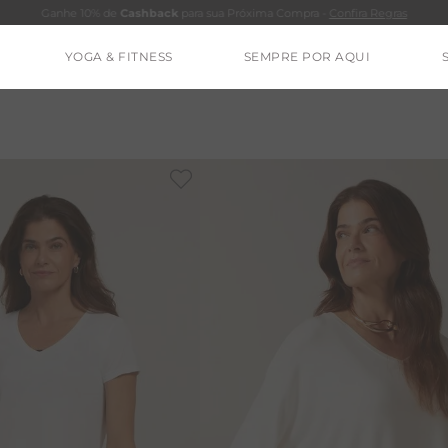
Ganhe 10% de
Cashback
para sua Próxima Compra -
Confira Regras
YOGA & FITNESS
SEMPRE POR AQUI
TERMOS MAIS BUSCADOS
CLEO
CALÇA
BLUSAS
ESTIDOS
BAMBU
BARRA
MACACÃO
IE DYE
ALGODÃO