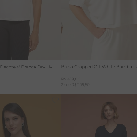
LINHO
Blusa Cropped Off White Bambu Is
 Decote V Branca Dry Uv
R$
419
,
00
2
x de
R$
209
,
50
-
30%