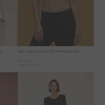
is
Top Yoga Alça Fina Off White Bambu
R$
179
,
00
1
x de
R$
179
,
00