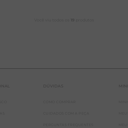
Você viu todos os
19
produtos
ONAL
DÚVIDAS
MIN
SCO
COMO COMPRAR
MIN
P
36
JAS
CUIDADOS COM A PEÇA
MEU
PERGUNTAS FREQUENTES
MEU