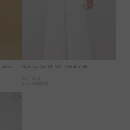
PP
P
M
G
GG
Lastex
Camisa Dye Off White Linho Ella
R$
719
,
00
4
x de
R$
179
,
75