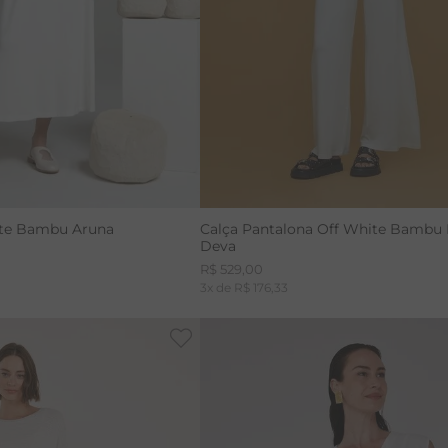
P
M
PP
M
G
ite Bambu Aruna
Calça Pantalona Off White Bambu 
Deva
R$
529
,
00
3
x de
R$
176
,
33