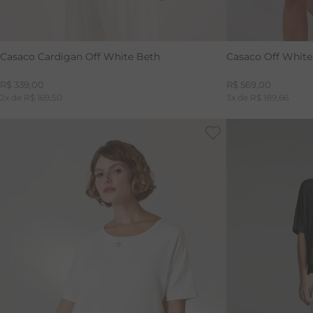
Casaco Cardigan Off White Beth
Casaco Off Whit
R$
339
,
00
R$
569
,
00
2
x de
R$
169
,
50
3
x de
R$
189
,
66