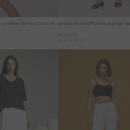
e Canelado Bambu Comfort
Vestido Evasê Off white Algodão I
R$
549
,
00
3
x de
R$
183
,
00