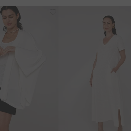
M
G
PP
P
M