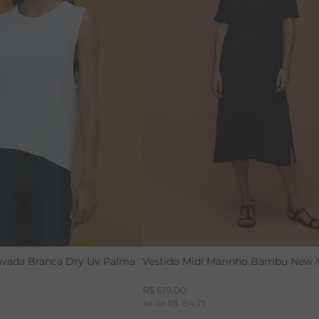
PP
G
GG
P
G
avada Branca Dry Uv Palma
Vestido Midi Marinho Bambu New I
R$
619
,
00
4
x de
R$
154
,
75