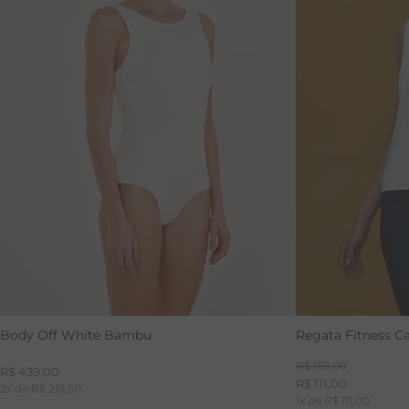
34
36
38
40
Body Off White Bambu
Regata Fitness C
R$
159
,
00
R$
439
,
00
R$
111
,
00
2
x de
R$
219
,
50
1
x de
R$
111
,
00