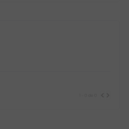
GG
PP
P
M
G
GG
1 - 0
de
0