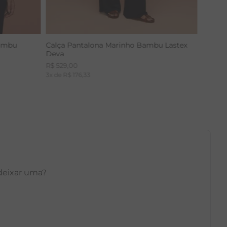
Bambu
Calça Pantalona Marinho Bambu Lastex
Deva
R$
529
,
00
3
x de
R$
176
,
33
 deixar uma?