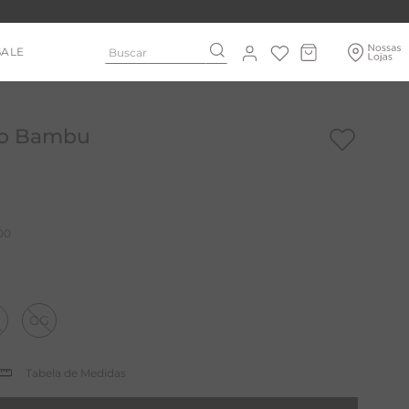
Buscar
SALE
to Bambu
00
GG
Tabela de Medidas