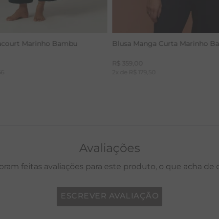
acourt Marinho Bambu
Blusa Manga Curta Marinho 
R$
359
,
00
66
2
x de
R$
179
,
50
Avaliações
oram feitas avaliações para este produto, o que acha de
ESCREVER AVALIAÇÃO