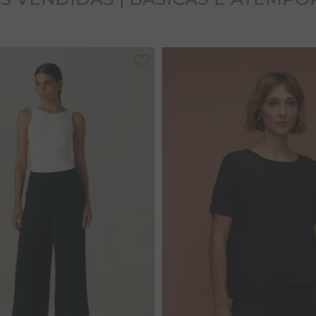
PP
P
M
PP
P
M