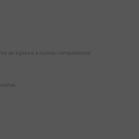
P
M
G
GG
PP
P
M
G
e ao lojista e a outros compradores!
postas.