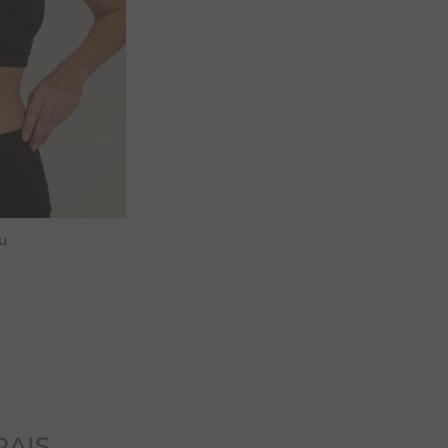
u
RAIS