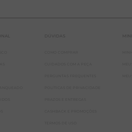
ONAL
DÚVIDAS
MIN
SCO
COMO COMPRAR
MIN
JAS
CUIDADOS COM A PEÇA
MEU
PERGUNTAS FREQUENTES
MEU
RANQUEADO
POLÍTICAS DE PRIVACIDADE
CIDOS
PRAZOS E ENTREGAS
OS
CASHBACK E PROMOÇÕES
TERMOS DE USO