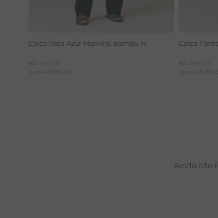
Calça Reta Azul Marinho Bambu IV
Calça Pant
R$
549
,
00
R$
569
,
00
3
x de
R$
183
,
00
3
x de
R$
189
,
Ainda não f