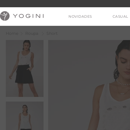
NOVIDADES
CASUAL
Roupa
Short
V
T