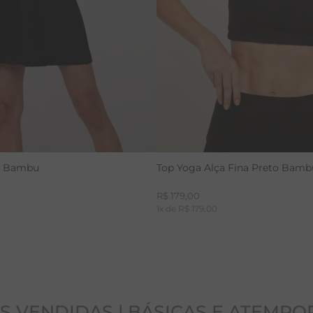
to Bambu
Top Yoga Alça Fina Preto Bamb
R$
179
,
00
1
x de
R$
179
,
00
S VENDIDAS | BÁSICAS E ATEMPO