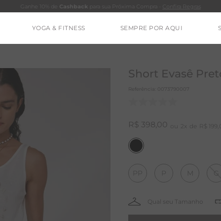
Ganhe 10% de
Cashback
para sua Próxima Compra -
Confira Regras
YOGA & FITNESS
SEMPRE POR AQUI
TERMOS MAIS BUSCADOS
CALÇA
Short Evasê Pre
BLUSAS
Referência
:
0073790007
BAMBU
ESTIDOS
R$
398
,
00
2
R$
199
,
BARRA
MACACÃO
PP
P
M
G
ALGODÃO
IE DYE
CALÇA BAMBU