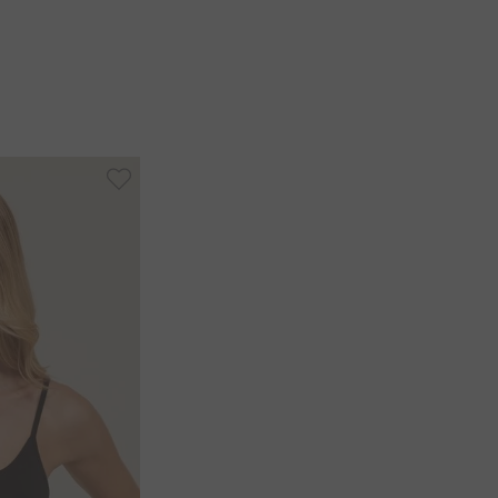
 hipoalergênico.
ardar dobrada, pois tende a crescer.