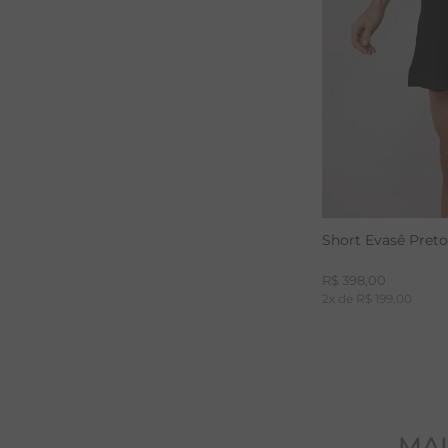
Short Evasê Pre
R$
398
,
00
2
x de
R$
199
,
00
MAI