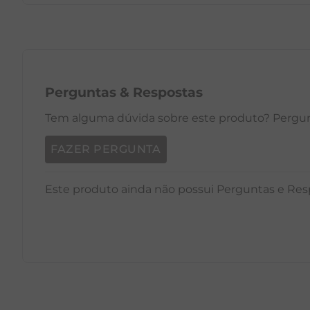
PP
P
M
G
GG
PP
Perguntas
&
Respostas
Tem alguma dúvida sobre este produto? Pergunt
FAZER PERGUNTA
Este produto ainda não possui Perguntas e Res