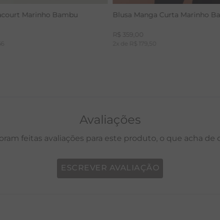
acourt Marinho Bambu
Blusa Manga Curta Marinho 
R$
359
,
00
66
2
x de
R$
179
,
50
Avaliações
oram feitas avaliações para este produto, o que acha de
ESCREVER AVALIAÇÃO
P
M
G
GG
PP
P
M
G