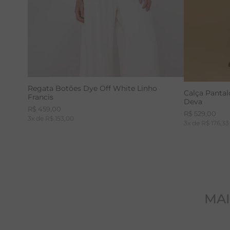
Regata Botões Dye Off White Linho
Calça Panta
Francis
Deva
R$
459
,
00
R$
529
,
00
3
x de
R$
153
,
00
3
x de
R$
176
,
33
MAI