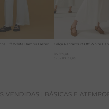
lona Off White Bambu Lastex
Calça Pantacourt Off White Ba
R$
569
,
00
3
x de
R$
189
,
66
S VENDIDAS | BÁSICAS E ATEMPO