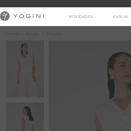
NOVIDADES
CASUAL
Roupa
Regata
V
T