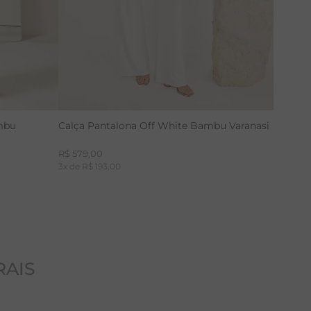
mbu
Calça Pantalona Off White Bambu Varanasi
R$
579
,
00
3
x de
R$
193
,
00
RAIS