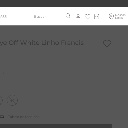
Buscar
SALE
e Off White Linho Francis
00
44
Tabela de Medidas