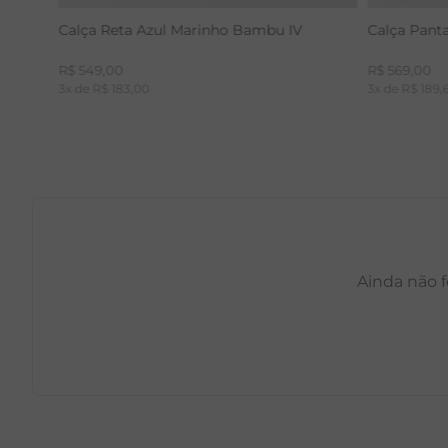
Calça Reta Azul Marinho Bambu IV
Calça Pant
R$
549
,
00
R$
569
,
00
3
x de
R$
183
,
00
3
x de
R$
189
,
Ainda não f
PP
P
M
G
GG
PP