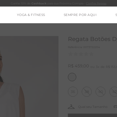
Ganhe 10% de
Cashback
para sua Próxima Compra -
Confira Regras
YOGA & FITNESS
SEMPRE POR AQUI
TERMOS MAIS BUSCADOS
CALÇA
Regata Botões Dy
CLEO
Referência
:
0073722204
BLUSAS
ESTIDOS
R$
459
,
00
3
R$
153
,
BAMBU
MACACÃO
36
38
40
42
BARRA
IE DYE
ALGODÃO