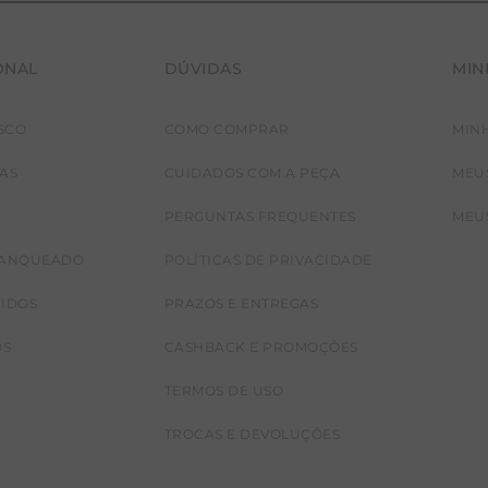
ONAL
DÚVIDAS
MIN
SCO
COMO COMPRAR
MIN
JAS
CUIDADOS COM A PEÇA
MEU
PERGUNTAS FREQUENTES
MEU
RANQUEADO
POLÍTICAS DE PRIVACIDADE
CIDOS
PRAZOS E ENTREGAS
OS
CASHBACK E PROMOÇÕES
TERMOS DE USO
TROCAS E DEVOLUÇÕES