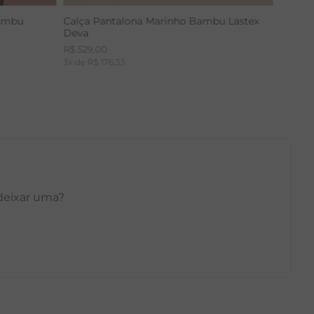
Bambu
Calça Pantalona Marinho Bambu Lastex
Deva
R$
529
,
00
3
x de
R$
176
,
33
 deixar uma?
GG
PP
P
M
G
GG