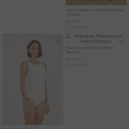
Calça Pantalona Marinho Bambu
Varanasi
R$
579
,
00
3
x de
R$
193
,
00
Macacão Pantacourt Preto
Bambu
R$
859
,
00
5
x de
R$
171
,
80