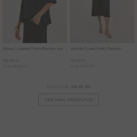
Blusa Cropped Preta Bambu Isis
Vestido Evasê Preto Bambu
R$
419
,
00
R$
619
,
00
2
x de
R$
209
,
50
4
x de
R$
154
,
75
Mostrando
48 de 85