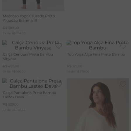
Macacão Yoga Cruzado Preto
Algodão Brahma III
R$
389
,
00
2
x de
R$
194
,
50
Calça Cenoura Preta Bambu
Top Yoga Alça Fina Preto Bambu
Vinyasa
R$
498
,
00
R$
179
,
00
3
x de
R$
166
,
00
1
x de
R$
179
,
00
Calça Pantalona Preta Bambu
Lastex Deva
R$
529
,
00
3
x de
R$
176
,
33