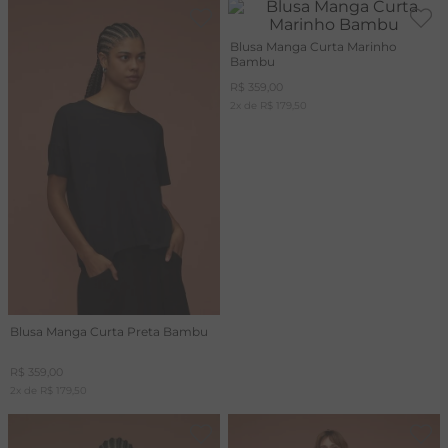
Blusa Manga Curta Marinho
Bambu
R$
359
,
00
2
x de
R$
179
,
50
Blusa Manga Curta Preta Bambu
R$
359
,
00
2
x de
R$
179
,
50