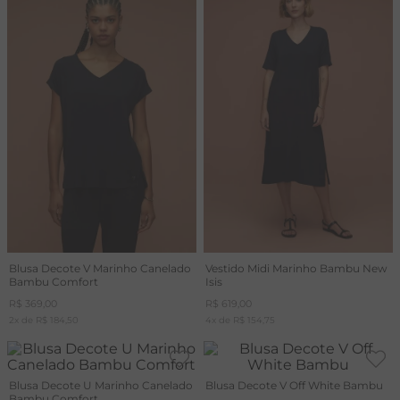
Blusa Decote V Marinho Canelado
Vestido Midi Marinho Bambu New
Bambu Comfort
Isis
R$
369
,
00
R$
619
,
00
2
x de
R$
184
,
50
4
x de
R$
154
,
75
Blusa Decote U Marinho Canelado
Blusa Decote V Off White Bambu
Bambu Comfort