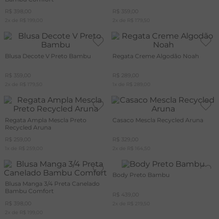
R$
398
,
00
R$
359
,
00
2
x de
R$
199
,
00
2
x de
R$
179
,
50
Blusa Decote V Preto Bambu
Regata Creme Algodão Noah
R$
359
,
00
R$
289
,
00
2
x de
R$
179
,
50
1
x de
R$
289
,
00
Regata Ampla Mescla Preto
Casaco Mescla Recycled Aruna
Recycled Aruna
R$
259
,
00
R$
329
,
00
1
x de
R$
259
,
00
2
x de
R$
164
,
50
Body Preto Bambu
Blusa Manga 3/4 Preta Canelado
Bambu Comfort
R$
439
,
00
R$
398
,
00
2
x de
R$
219
,
50
2
x de
R$
199
,
00