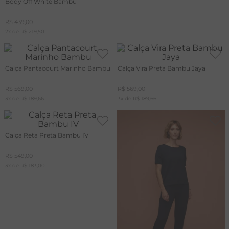
Body Off White Bambu
R$
439
,
00
2
x de
R$
219
,
50
Calça Pantacourt Marinho Bambu
Calça Vira Preta Bambu Jaya
R$
569
,
00
R$
569
,
00
3
x de
R$
189
,
66
3
x de
R$
189
,
66
Calça Reta Preta Bambu IV
R$
549
,
00
3
x de
R$
183
,
00