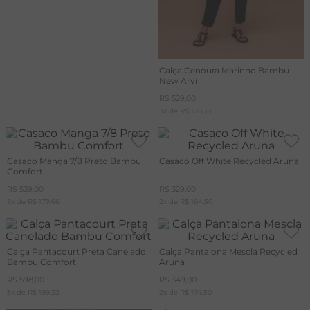
Calça Cenoura Marinho Bambu
New Arvi
R$
529
,
00
3
x de
R$
176
,
33
Casaco Manga 7/8 Preto Bambu
Casaco Off White Recycled Aruna
Comfort
R$
539
,
00
R$
329
,
00
3
x de
R$
179
,
66
2
x de
R$
164
,
50
Calça Pantacourt Preta Canelado
Calça Pantalona Mescla Recycled
Bambu Comfort
Aruna
R$
598
,
00
R$
349
,
00
3
x de
R$
199
,
33
2
x de
R$
174
,
50