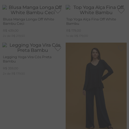
Blusa Manga Longa Off White
Top Yoga Alça Fina Off White
Bambu Ceci
Bambu
R$
439
,
00
R$
179
,
00
2
x de
R$
219
,
50
1
x de
R$
179
,
00
Legging Yoga Vira Cós Preta
Bambu
R$
359
,
00
2
x de
R$
179
,
50