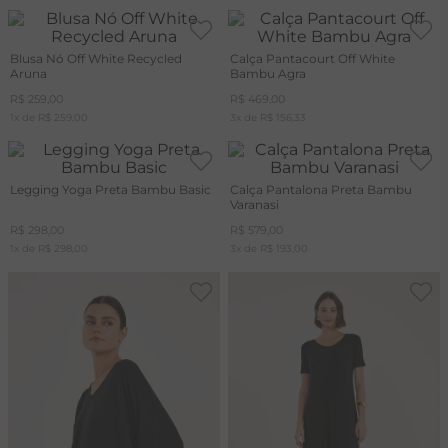
Blusa Nó Off White Recycled
Calça Pantacourt Off White
Aruna
Bambu Agra
R$
259
,
00
R$
469
,
00
1
x de
R$
259
,
00
3
x de
R$
156
,
33
Legging Yoga Preta Bambu Basic
Calça Pantalona Preta Bambu
Varanasi
R$
298
,
00
R$
579
,
00
1
x de
R$
298
,
00
3
x de
R$
193
,
00