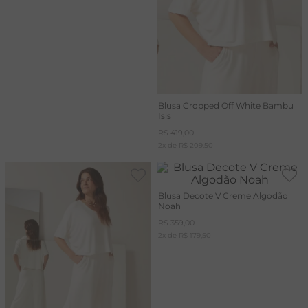
Blusa Cropped Off White Bambu
Isis
R$
419
,
00
2
x de
R$
209
,
50
Blusa Decote V Creme Algodão
Noah
R$
359
,
00
2
x de
R$
179
,
50