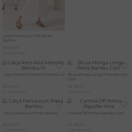
Calça Pantacourt Off White
Bambu
R$
569
,
00
3
x de
R$
189
,
66
Calça Reta Azul Marinho Bambu IV
Blusa Manga Longa Preta Bambu
Ceci
R$
549
,
00
R$
439
,
00
3
x de
R$
183
,
00
2
x de
R$
219
,
50
Calça Pantacourt Preta Bambu
Camisa Off White Algodão Irina
R$
569
,
00
R$
398
,
00
3
x de
R$
189
,
66
2
x de
R$
199
,
00