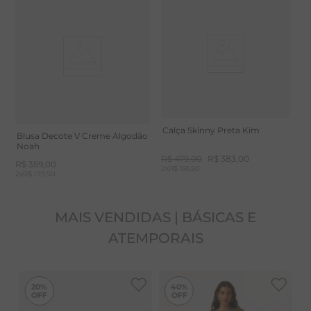
Aconchegante e com toque agradável.
Calça Skinny Preta Kim
Blusa Decote V Creme Algodão
Noah
R$
479
,
00
R$
383
,
00
R$
359
,
00
2
x
R$ 191,50
2
x
R$ 179,50
MAIS VENDIDAS | BÁSICAS E
ATEMPORAIS
-
40%
20%
40%