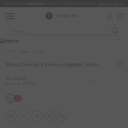
GANHE 10% DE
CASHBACK
PARA SUA PRÓXIMA COMPRA -
CONFIRA REGRAS
buscar...
T
M
Roupa
Blusa
B
Blusa Decote V Creme Algodão Noah
C
C
R$
359
,
00
2
R$
179
,
50
B
V
B
B
PP
P
M
G
GG
M