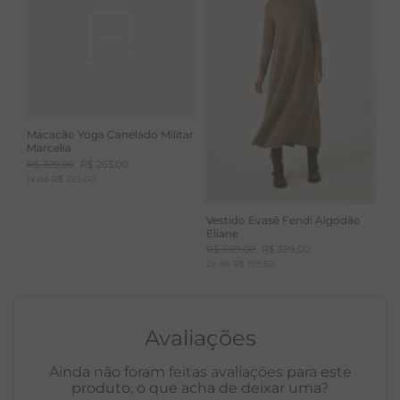
Macacão Yoga Canelado Militar
Marcelia
R$
329
,
00
R$
263
,
00
1
x de
R$
263
,
00
Vestido Evasê Fendi Algodão
Eliane
R$
669
,
00
R$
399
,
00
2
x de
R$
199
,
50
Avaliações
Ainda não foram feitas avaliações para este
produto, o que acha de deixar uma?