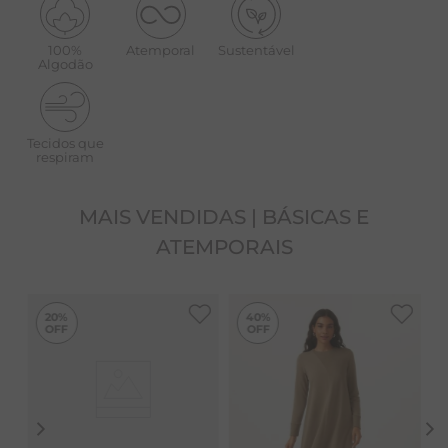
beneficiamento orgânico têxtil.
Modelo solto ao corpo
100%
Atemporal
Sustentável
Algodão
Bolsos frontais aplicados
Punhos fechados com botões de madrepérola
Certificação da ABRAPA
Tecidos que
respiram
Tecnologia Organox®
Peça desenvolvida com práticas socioambientais
MAIS VENDIDAS | BÁSICAS E
desde a semente até a fiação, com certificação da
ATEMPORAIS
ABRAPA (Associação Brasileira de Produtores de
Algodão).
-
40%
20%
40%
Tecnologia Organox® de beneficiamento orgânico
têxtil, proporcionando uma malha mais macia,
volumosa, fácil de costurar e com menor formação