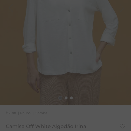
T
A
R
Roupa
Camisa
Camisa Off White Algodão Irina