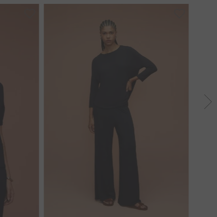
GG
PP
P
M
G