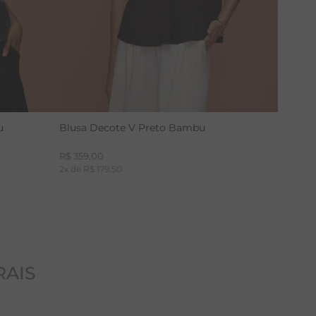
u
Blusa Decote V Preto Bambu
R$
359
,
00
2
x de
R$
179
,
50
RAIS