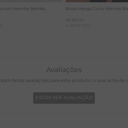
acourt Marinho Bambu
Blusa Manga Curta Marinho 
R$
359
,
00
66
2
x de
R$
179
,
50
Avaliações
oram feitas avaliações para este produto, o que acha de
ESCREVER AVALIAÇÃO
P
M
G
GG
PP
P
M
G