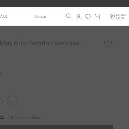
Buscar
SALE
 Marinho Bambu Varanasi
00
GG
Tabela de Medidas