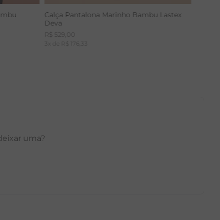
Bambu
Calça Pantalona Marinho Bambu Lastex
Deva
R$
529
,
00
3
x de
R$
176
,
33
 deixar uma?
GG
PP
P
M
G
GG