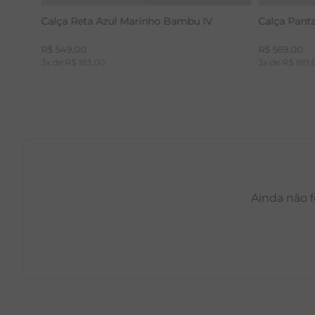
Calça Reta Azul Marinho Bambu IV
Calça Pant
R$
549
,
00
R$
569
,
00
3
x de
R$
183
,
00
3
x de
R$
189
,
Ainda não f
PP
P
M
G
GG
PP