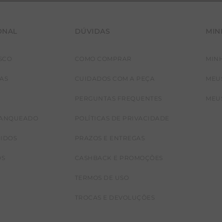
ONAL
DÚVIDAS
MIN
SCO
COMO COMPRAR
MIN
JAS
CUIDADOS COM A PEÇA
MEU
PERGUNTAS FREQUENTES
MEU
RANQUEADO
POLÍTICAS DE PRIVACIDADE
CIDOS
PRAZOS E ENTREGAS
OS
CASHBACK E PROMOÇÕES
TERMOS DE USO
TROCAS E DEVOLUÇÕES