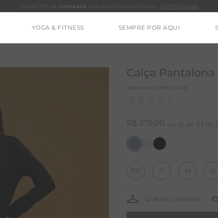
Ganhe 10% de
Cashback
para sua Próxima Compra -
Confira Regras
YOGA & FITNESS
SEMPRE POR AQUI
TERMOS MAIS BUSCADOS
CALÇA
Calça Pantalona
BLUSAS
Referência
:
0069700058
ESTIDOS
BAMBU
R$
579
,
00
3
R$
193
,
MACACÃO
BARRA
PP
P
M
G
IE DYE
ALGODÃO
RENATA