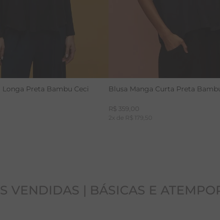
 Longa Preta Bambu Ceci
Blusa Manga Curta Preta Bamb
R$
359
,
00
2
x de
R$
179
,
50
S VENDIDAS | BÁSICAS E ATEMPO