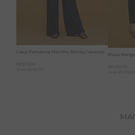
Calça Pantalona Marinho Bambu Varanasi
Blusa Manga
R$
579
,
00
R$
439
,
00
3
x de
R$
193
,
00
2
x de
R$
219
,
50
MAI