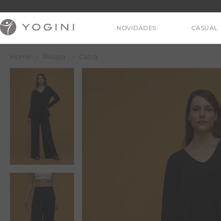
NOVIDADES
CASUAL
Roupa
Calca
V
T