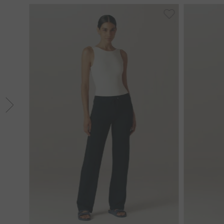
PP
P
M
G
GG
PP