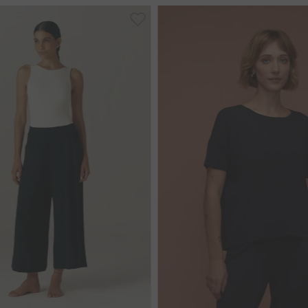
P
M
G
GG
PP
P
M
G