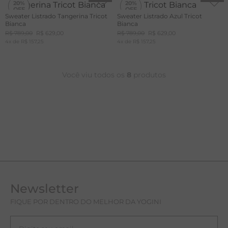
20%
20%
Sweater Listrado Tangerina Tricot
Sweater Listrado Azul Tricot
Bianca
Bianca
R$
789
,
00
R$
629
,
00
R$
789
,
00
R$
629
,
00
4
x de
R$
157
,
25
4
x de
R$
157
,
25
Você viu todos os
8
produtos
Newsletter
FIQUE POR DENTRO DO MELHOR DA YOGINI