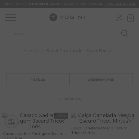
GANHE 10% DE
CASHBACK
PARA SUA PRÓXIMA COMPRA -
CONFIRA REGRAS
buscar...
T
Steal The Look - Gabi Diniz
M
B
C
B
V
8
PRODUTOS
B
M
-
20%
20%
B
Calça Canelada Mescla Escuro
Tricot Mirtes
Casaco Xadrez Ferrugem Jacard
T
Tricot Inês