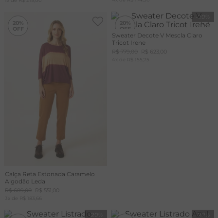
1
x de
R$
219
,
00
-
20%
-
20%
20%
20%
Sweater Decote V Mescla Claro
Tricot Irene
R$
779
,
00
R$
623
,
00
4
x de
R$
155
,
75
Calça Reta Estonada Caramelo
Algodão Leda
R$
689
,
00
R$
551
,
00
3
x de
R$
183
,
66
-
20%
-
20%