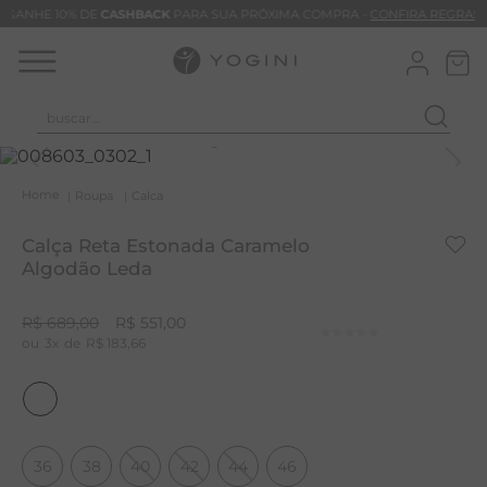
GANHE 10% DE
CASHBACK
PARA SUA PRÓXIMA COMPRA -
CONFIRA REGRAS
buscar...
T
M
Roupa
Calca
B
Calça Reta Estonada Caramelo
C
Algodão Leda
C
R$
689
,
00
R$
551
,
00
B
3
R$
183
,
66
V
B
M
36
38
40
42
44
46
B