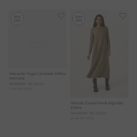
-
40%
20%
40%
Macacão Yoga Canelado Militar
Marcelia
R$
329
,
00
R$
263
,
00
1
x de
R$
263
,
00
Vestido Evasê Fendi Algodão
Eliane
R$
669
,
00
R$
399
,
00
2
x de
R$
199
,
50