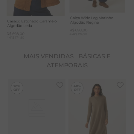
CUIDADOS: É recomendado lavar separadamente
para evitar migração de cor. Nunca deixar de molho.
Calça Wide Leg Marinho
Casaco Estonado Caramelo
Algodão Regina
Algodão Leda
R$
698
,
00
R$
698
,
00
4
x
R$ 174,50
4
x
R$ 174,50
MAIS VENDIDAS | BÁSICAS E
ATEMPORAIS
-
40%
20%
40%