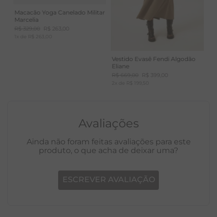
Macacão Yoga Canelado Militar
Marcelia
R$
329
,
00
R$
263
,
00
1
x de
R$
263
,
00
Vestido Evasê Fendi Algodão
Eliane
R$
669
,
00
R$
399
,
00
2
x de
R$
199
,
50
Avaliações
Ainda não foram feitas avaliações para este
produto, o que acha de deixar uma?
ESCREVER AVALIAÇÃO