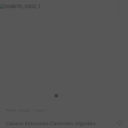
T
A
R
Roupa
Casaco
Casaco Estonado Caramelo Algodão